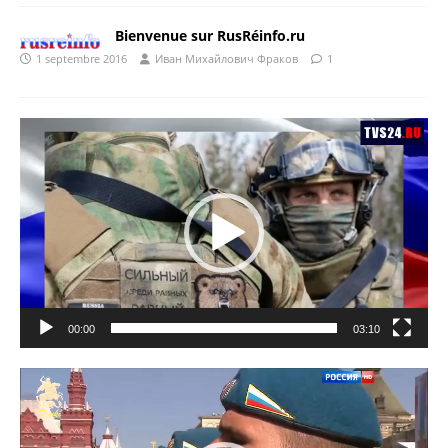
Bienvenue sur RusRéinfo.ru
1 septembre 2016
Иван Михайлович Фраков
1
Lecteur
vidéo
00:00
03:10
Lecteur
vidéo