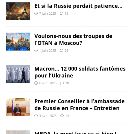
Et si la Russie perdait patience…
7 juin 2025
13
Voulons-nous des troupes de
l’OTAN à Moscou?
1 juin 2025
25
Macron… 12 000 soldats fantômes
pour l’Ukraine
6 avril 2025
28
Premier Conseiller à l’ambassade
de Russie en France – Entretien
3 avril 2025
14
MBDA, la mort leur va si bien !