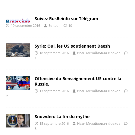
Suivez RusReinfo sur Télégram
19 septembre 2016
Editeur
10
Syrie: Oui, les US soutiennent Daesh
18 septembre 2016
Иван Михайлович Фраков
1
Offensive du Renseignement US contre la
Russie.
17 septembre 2016
Иван Михайлович Фраков
2
Snowden: La fin du mythe
15 septembre 2016
Иван Михайлович Фраков
3