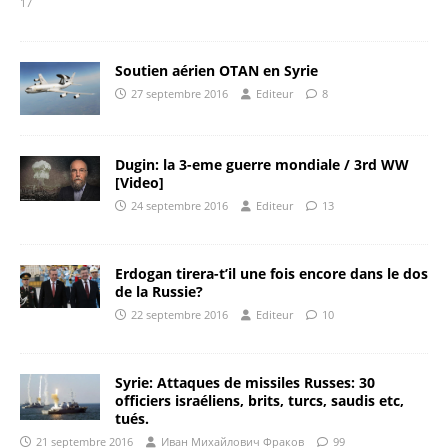
17
Soutien aérien OTAN en Syrie
27 septembre 2016
Editeur
8
Dugin: la 3-eme guerre mondiale / 3rd WW
[Video]
24 septembre 2016
Editeur
13
Erdogan tirera-t’il une fois encore dans le dos
de la Russie?
22 septembre 2016
Editeur
10
Syrie: Attaques de missiles Russes: 30
officiers israéliens, brits, turcs, saudis etc,
tués.
21 septembre 2016
Иван Михайлович Фраков
99