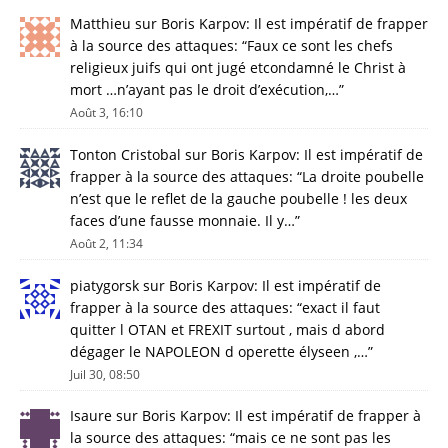
Matthieu
sur
Boris Karpov: Il est impératif de frapper
à la source des attaques
: “
Faux ce sont les chefs
religieux juifs qui ont jugé etcondamné le Christ à
mort …n’ayant pas le droit d’exécution,…
”
Août 3, 16:10
Tonton Cristobal
sur
Boris Karpov: Il est impératif de
frapper à la source des attaques
: “
La droite poubelle
n’est que le reflet de la gauche poubelle ! les deux
faces d’une fausse monnaie. Il y…
”
Août 2, 11:34
piatygorsk
sur
Boris Karpov: Il est impératif de
frapper à la source des attaques
: “
exact il faut
quitter l OTAN et FREXIT surtout , mais d abord
dégager le NAPOLEON d operette élyseen ,…
”
Juil 30, 08:50
Isaure
sur
Boris Karpov: Il est impératif de frapper à
la source des attaques
: “
mais ce ne sont pas les