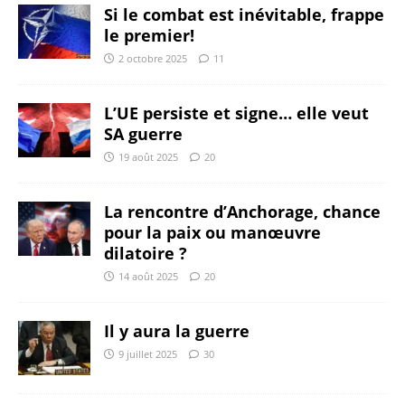
Si le combat est inévitable, frappe
le premier!
2 octobre 2025
11
L’UE persiste et signe… elle veut
SA guerre
19 août 2025
20
La rencontre d’Anchorage, chance
pour la paix ou manœuvre
dilatoire ?
14 août 2025
20
Il y aura la guerre
9 juillet 2025
30