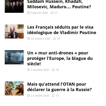
Saddam Hussein, Khadafi,
Milosevic, Maduro…. Poutine?
4 janvier 2026
27
Les Français séduits par le visa
idéologique de Vladimir Poutine
22 octobre 2025
25
Un « mur anti-drones » pour
protéger l’Europe, la blague du
siècle!
2 octobre 2025
18
Mais qu’attend l’OTAN pour
déclarer la guerre à la Russie?
2 octobre 2025
13