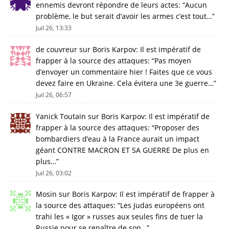
ennemis devront répondre de leurs actes
: “
Aucun
problème, le but serait d’avoir les armes c’est tout…
”
Juil 26, 13:33
de couvreur
sur
Boris Karpov: Il est impératif de
frapper à la source des attaques
: “
Pas moyen
d’envoyer un commentaire hier ! Faites que ce vous
devez faire en Ukraine. Cela évitera une 3e guerre…
”
Juil 26, 06:57
Yanick Toutain
sur
Boris Karpov: Il est impératif de
frapper à la source des attaques
: “
Proposer des
bombardiers d’eau à la France aurait un impact
géant CONTRE MACRON ET SA GUERRE De plus en
plus…
”
Juil 26, 03:02
Mosin
sur
Boris Karpov: Il est impératif de frapper à
la source des attaques
: “
Les Judas européens ont
trahi les « Igor » russes aux seules fins de tuer la
Russie pour se repaître de son…
”