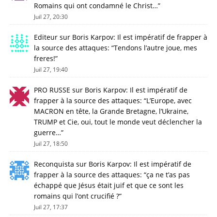
Romains qui ont condamné le Christ…
”
Juil 27, 20:30
Editeur
sur
Boris Karpov: Il est impératif de frapper à
la source des attaques
: “
Tendons l’autre joue, mes
freres!
”
Juil 27, 19:40
PRO RUSSE
sur
Boris Karpov: Il est impératif de
frapper à la source des attaques
: “
L’Europe, avec
MACRON en tête, la Grande Bretagne, l’Ukraine,
TRUMP et Cie, oui, tout le monde veut déclencher la
guerre…
”
Juil 27, 18:50
Reconquista
sur
Boris Karpov: Il est impératif de
frapper à la source des attaques
: “
ça ne t’as pas
échappé que Jésus était juif et que ce sont les
romains qui l’ont crucifié ?
”
Juil 27, 17:37