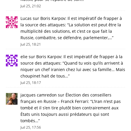
Juil 25, 21:02
Lucas
sur
Boris Karpov: Il est impératif de frapper à
la source des attaques
: “
La solution est peut être la
multiplicité des solutions, et c’est ce que fait la
Russie, combattre, se défendre, parlementer,…
”
Juil 25, 18:21
elie
sur
Boris Karpov: Il est impératif de frapper à la
source des attaques
: “
Quand tu vois qu’ils arrivent à
niquer un chef iranien chez lui avec sa famille… Mais
choupinet haït de tous…
”
Juil 25, 18:17
jacques camredon
sur
Élection des conseillers
français en Russie – Franck Ferrari
: “
L’Iran n’est pas
tombé et il s’en tire plutôt bien contrairement aux
États unis toujours aussi prédateurs qui sont
tombés…
”
Juil 25, 17:56