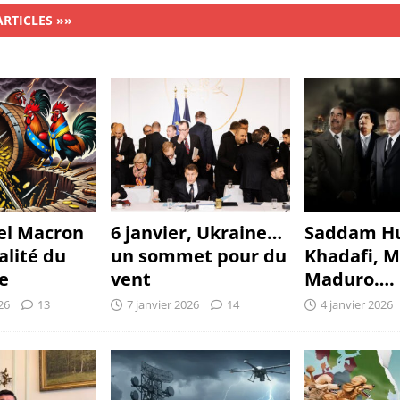
ARTICLES »»
l Macron
6 janvier, Ukraine…
Saddam Hu
alité du
un sommet pour du
Khadafi, M
e
vent
Maduro…. 
26
13
7 janvier 2026
14
4 janvier 2026