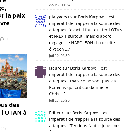
re
Août 2, 11:34
ge,
r la paix
piatygorsk
sur
Boris Karpov: Il est
vre
impératif de frapper à la source des
attaques
: “
exact il faut quitter l OTAN
et FREXIT surtout , mais d abord
20
dégager le NAPOLEON d operette
élyseen ,…
”
Juil 30, 08:50
Isaure
sur
Boris Karpov: Il est
impératif de frapper à la source des
attaques
: “
mais ce ne sont pas les
Romains qui ont condamné le
Christ…
”
Juil 27, 20:30
ous des
 l’OTAN à
Editeur
sur
Boris Karpov: Il est
impératif de frapper à la source des
attaques
: “
Tendons l’autre joue, mes
25