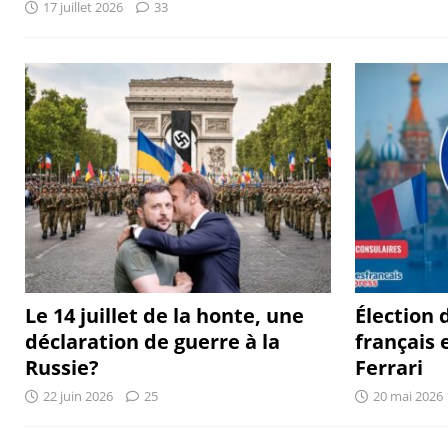
17 juillet 2026
33
Le 14 juillet de la honte, une
Élection 
déclaration de guerre à la
français 
Russie?
Ferrari
22 juin 2026
25
20 mai 2026