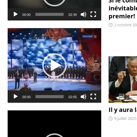
Si le com
inévitabl
premier!
00:00
02:39
2 octobre 2
Lecteur
vidéo
00:00
02:05
Il y aura 
Lecteur
9 juillet 2025
vidéo