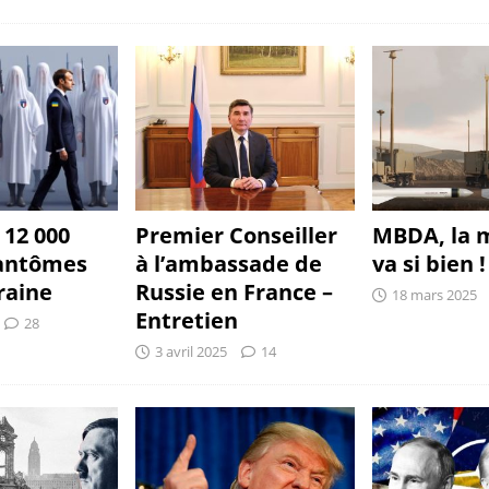
12 000
Premier Conseiller
MBDA, la m
fantômes
à l’ambassade de
va si bien !
raine
Russie en France –
18 mars 2025
Entretien
28
3 avril 2025
14