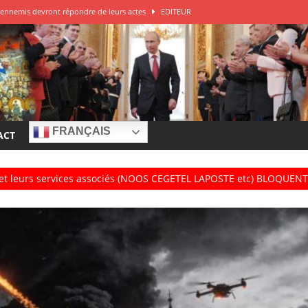
DITEUR
 de guerre à la Russie?
EDITEUR
e – Franck Ferrari
EDITEUR
r à la source des attaques
EDITEUR
ys ennemis devront répondre de leurs actes
EDITEUR
FRANÇAIS
ACT
 et leurs services associés (NOOS CEGETEL LAPOSTE etc) BLOQUENT