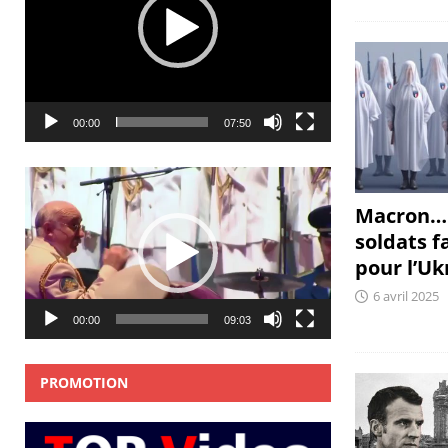
00:00
07:50
Lecteur
vidéo
Macron… 
soldats 
pour l’Uk
6 avril 2025
00:00
09:03
PROMOTION