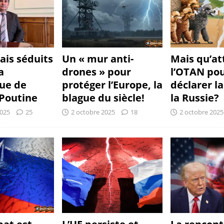
ais séduits
Un « mur anti-
Mais qu’at
a
drones » pour
l’OTAN po
que de
protéger l’Europe, la
déclarer la
 Poutine
blague du siècle!
la Russie?
2025
25
2 octobre 2025
18
2 octobre 2025