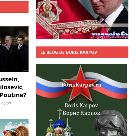
LE BLOG DE BORIS KARPOV
ssein,
ilosevic,
Poutine?
27