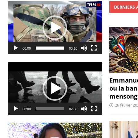
Lecteur
DERNIERS 
vidéo
00:00
03:10
Lecteur
vidéo
Emmanue
ou la ban
mensong
28 février 20
00:00
02:38
Lecteur
vidéo