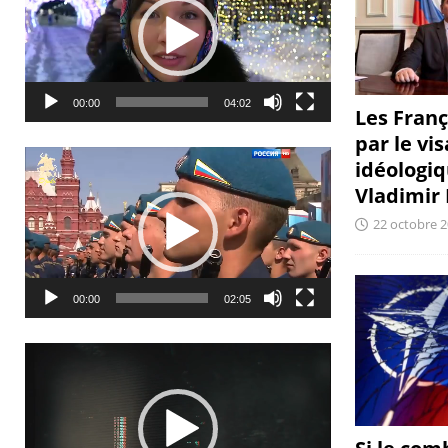
00:00
04:02
Les Franç
par le vis
Lecteur
idéologi
vidéo
Vladimir
22 octobre 
00:00
02:05
Lecteur
vidéo