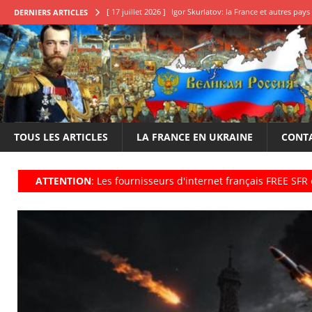
[ 11 juillet 2026 ]
Qu’attendons-nous pour en finir?
E
DERNIERS ARTICLES
[ 22 juin 2026 ]
Le 14 juillet de la honte, une déclaration
[ 20 mai 2026 ]
Élection des conseillers français en Russi
[ 25 juillet 2026 ]
Boris Karpov: Il est impératif de frappe
[ 17 juillet 2026 ]
Igor Skurlatov: la France et autres pa
TOUS LES ARTICLES
LA FRANCE EN UKRAINE
CONT
ATTENTION
: Les fournisseurs d'internet fran
ç
ais FREE SFR