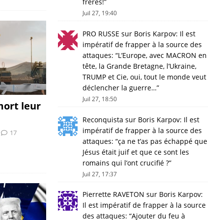
freres!
”
Juil 27, 19:40
PRO RUSSE
sur
Boris Karpov: Il est
impératif de frapper à la source des
attaques
: “
L’Europe, avec MACRON en
tête, la Grande Bretagne, l’Ukraine,
TRUMP et Cie, oui, tout le monde veut
déclencher la guerre…
”
Juil 27, 18:50
ort leur
Reconquista
sur
Boris Karpov: Il est
impératif de frapper à la source des
17
attaques
: “
ça ne t’as pas échappé que
Jésus était juif et que ce sont les
romains qui l’ont crucifié ?
”
Juil 27, 17:37
Pierrette RAVETON
sur
Boris Karpov:
Il est impératif de frapper à la source
des attaques
: “
Ajouter du feu à