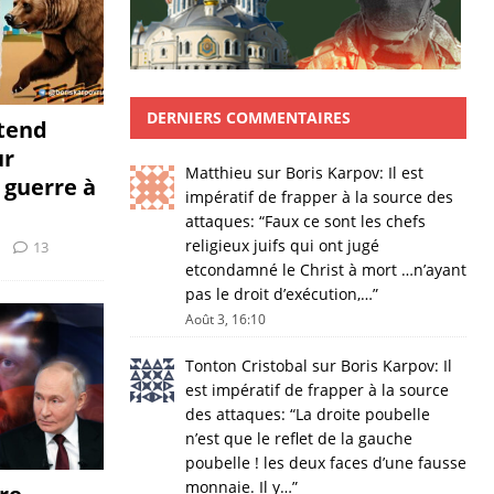
DERNIERS COMMENTAIRES
tend
ur
Matthieu
sur
Boris Karpov: Il est
 guerre à
impératif de frapper à la source des
attaques
: “
Faux ce sont les chefs
religieux juifs qui ont jugé
13
etcondamné le Christ à mort …n’ayant
pas le droit d’exécution,…
”
Août 3, 16:10
Tonton Cristobal
sur
Boris Karpov: Il
est impératif de frapper à la source
des attaques
: “
La droite poubelle
n’est que le reflet de la gauche
poubelle ! les deux faces d’une fausse
monnaie. Il y…
”