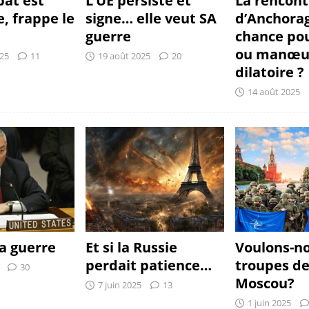
bat est
L’UE persiste et
La rencont
e, frappe le
signe… elle veut SA
d’Anchora
guerre
chance pou
ou manœu
025
11
19 août 2025
20
dilatoire ?
14 août 2025
la guerre
Et si la Russie
Voulons-n
perdait patience…
troupes de
30
Moscou?
7 juin 2025
13
1 juin 2025