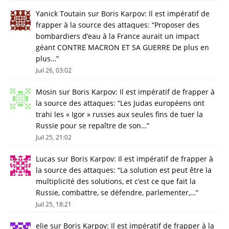
Yanick Toutain
sur
Boris Karpov: Il est impératif de
frapper à la source des attaques
: “
Proposer des
bombardiers d’eau à la France aurait un impact
géant CONTRE MACRON ET SA GUERRE De plus en
plus…
”
Juil 26, 03:02
Mosin
sur
Boris Karpov: Il est impératif de frapper à
la source des attaques
: “
Les Judas européens ont
trahi les « Igor » russes aux seules fins de tuer la
Russie pour se repaître de son…
”
Juil 25, 21:02
Lucas
sur
Boris Karpov: Il est impératif de frapper à
la source des attaques
: “
La solution est peut être la
multiplicité des solutions, et c’est ce que fait la
Russie, combattre, se défendre, parlementer,…
”
Juil 25, 18:21
elie
sur
Boris Karpov: Il est impératif de frapper à la