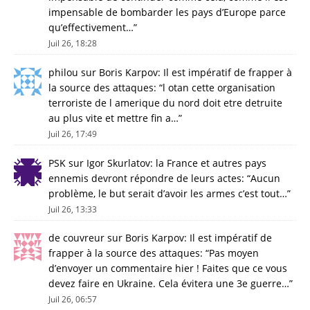
impensable de bombarder les pays d’Europe parce
qu’effectivement…
”
Juil 26, 18:28
philou
sur
Boris Karpov: Il est impératif de frapper à
la source des attaques
: “
l otan cette organisation
terroriste de l amerique du nord doit etre detruite
au plus vite et mettre fin a…
”
Juil 26, 17:49
PSK
sur
Igor Skurlatov: la France et autres pays
ennemis devront répondre de leurs actes
: “
Aucun
problème, le but serait d’avoir les armes c’est tout…
”
Juil 26, 13:33
de couvreur
sur
Boris Karpov: Il est impératif de
frapper à la source des attaques
: “
Pas moyen
d’envoyer un commentaire hier ! Faites que ce vous
devez faire en Ukraine. Cela évitera une 3e guerre…
”
Juil 26, 06:57