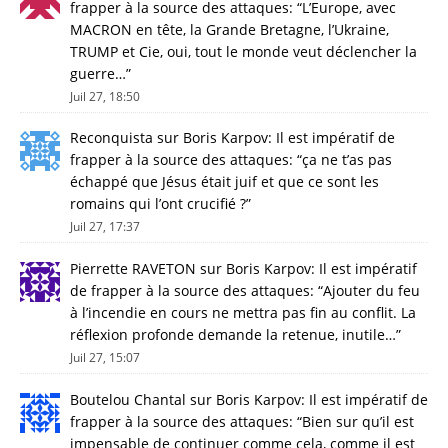
frapper à la source des attaques
: “
L’Europe, avec
MACRON en tête, la Grande Bretagne, l’Ukraine,
TRUMP et Cie, oui, tout le monde veut déclencher la
guerre…
”
Juil 27, 18:50
Reconquista
sur
Boris Karpov: Il est impératif de
frapper à la source des attaques
: “
ça ne t’as pas
échappé que Jésus était juif et que ce sont les
romains qui l’ont crucifié ?
”
Juil 27, 17:37
Pierrette RAVETON
sur
Boris Karpov: Il est impératif
de frapper à la source des attaques
: “
Ajouter du feu
à l’incendie en cours ne mettra pas fin au conflit. La
réflexion profonde demande la retenue, inutile…
”
Juil 27, 15:07
Boutelou Chantal
sur
Boris Karpov: Il est impératif de
frapper à la source des attaques
: “
Bien sur qu’il est
impensable de continuer comme cela, comme il est