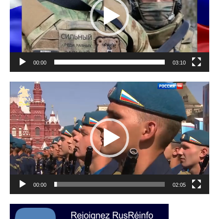
00:00
03:10
Lecteur
vidéo
00:00
02:05