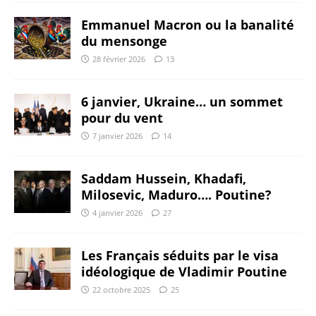
Emmanuel Macron ou la banalité
du mensonge
28 février 2026
13
6 janvier, Ukraine… un sommet
pour du vent
7 janvier 2026
14
Saddam Hussein, Khadafi,
Milosevic, Maduro…. Poutine?
4 janvier 2026
27
Les Français séduits par le visa
idéologique de Vladimir Poutine
22 octobre 2025
25