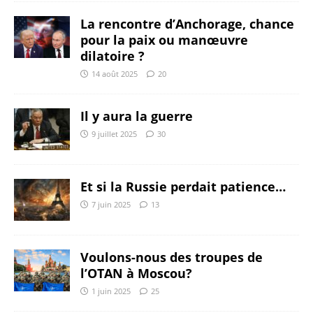
La rencontre d’Anchorage, chance
pour la paix ou manœuvre
dilatoire ?
14 août 2025
20
Il y aura la guerre
9 juillet 2025
30
Et si la Russie perdait patience…
7 juin 2025
13
Voulons-nous des troupes de
l’OTAN à Moscou?
1 juin 2025
25