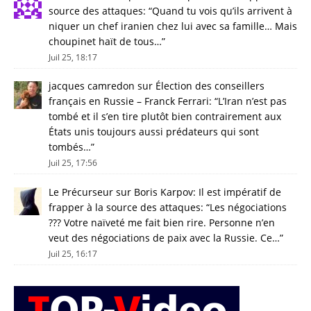
source des attaques
: “
Quand tu vois qu’ils arrivent à
niquer un chef iranien chez lui avec sa famille… Mais
choupinet haït de tous…
”
Juil 25, 18:17
jacques camredon
sur
Élection des conseillers
français en Russie – Franck Ferrari
: “
L’Iran n’est pas
tombé et il s’en tire plutôt bien contrairement aux
États unis toujours aussi prédateurs qui sont
tombés…
”
Juil 25, 17:56
Le Précurseur
sur
Boris Karpov: Il est impératif de
frapper à la source des attaques
: “
Les négociations
??? Votre naïveté me fait bien rire. Personne n’en
veut des négociations de paix avec la Russie. Ce…
”
Juil 25, 16:17