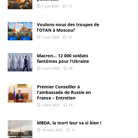
7 juin 2025
13
Voulons-nous des troupes de
l’OTAN à Moscou?
1 juin 2025
25
Macron… 12 000 soldats
fantômes pour l’Ukraine
6 avril 2025
28
Premier Conseiller à
l’ambassade de Russie en
France – Entretien
3 avril 2025
14
MBDA, la mort leur va si bien !
18 mars 2025
17