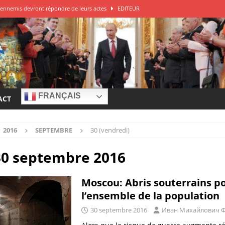
ys ennemis devront répondre de leurs actes
EDITEUR
DITEUR
 de guerre à la Russie?
EDITEUR
e – Franck Ferrari
EDITEUR
r à la source des attaques
EDITEUR
FRANÇAIS
ACT
2016
SEPTEMBRE
30 (vendredi)
30 septembre 2016
Moscou: Abris souterrains p
l’ensemble de la population
30 septembre 2016
Иван Михайлович 