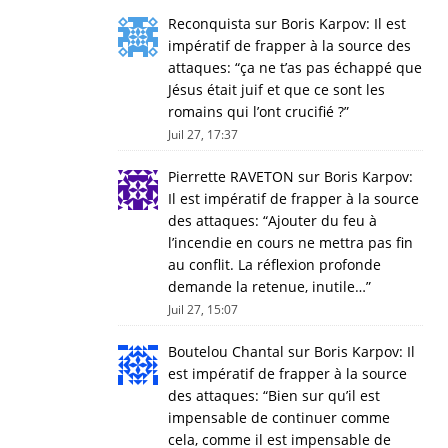
Reconquista
sur
Boris Karpov: Il est
impératif de frapper à la source des
attaques
: “
ça ne t’as pas échappé que
Jésus était juif et que ce sont les
romains qui l’ont crucifié ?
”
Juil 27, 17:37
Pierrette RAVETON
sur
Boris Karpov:
Il est impératif de frapper à la source
des attaques
: “
Ajouter du feu à
l’incendie en cours ne mettra pas fin
au conflit. La réflexion profonde
demande la retenue, inutile…
”
Juil 27, 15:07
Boutelou Chantal
sur
Boris Karpov: Il
est impératif de frapper à la source
des attaques
: “
Bien sur qu’il est
impensable de continuer comme
cela, comme il est impensable de