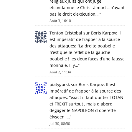
religieux juifs qui ont jugé
etcondamné le Christ à mort …n’ayant
pas le droit d’exécution,…
”
Août 3, 16:10
Tonton Cristobal
sur
Boris Karpov: Il
est impératif de frapper à la source
des attaques
: “
La droite poubelle
n’est que le reflet de la gauche
poubelle ! les deux faces d’une fausse
monnaie. Il y…
”
Août 2, 11:34
piatygorsk
sur
Boris Karpov: Il est
impératif de frapper à la source des
attaques
: “
exact il faut quitter l OTAN
et FREXIT surtout , mais d abord
dégager le NAPOLEON d operette
élyseen ,…
”
Juil 30, 08:50