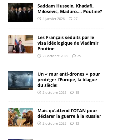
Saddam Hussein, Khadafi,
Milosevic, Maduro…. Poutine?
4 janvier 2026
27
Les Français séduits par le
visa idéologique de Vladimir
Poutine
22 octobre 2025
25
Un « mur anti-drones » pour
protéger l’Europe, la blague
du siècle!
2 octobre 2025
18
Mais qu’attend l’OTAN pour
déclarer la guerre à la Russie?
2 octobre 2025
13