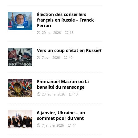
Élection des conseillers
français en Russie – Franck
Ferrari
20 mai 2026
15
Vers un coup d’état en Russie?
7 avril 2026
40
Emmanuel Macron ou la
banalité du mensonge
28 février 2026
13
6 janvier, Ukraine… un
sommet pour du vent
7 janvier 2026
14