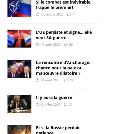
Si le combat est inévitable,
frappe le premier!
2 octobre 2025
11
L’UE persiste et signe… elle
veut SA guerre
19 août 2025
20
La rencontre d’Anchorage,
chance pour la paix ou
manœuvre dilatoire ?
14 août 2025
20
Il y aura la guerre
9 juillet 2025
30
Et si la Russie perdait
patience…