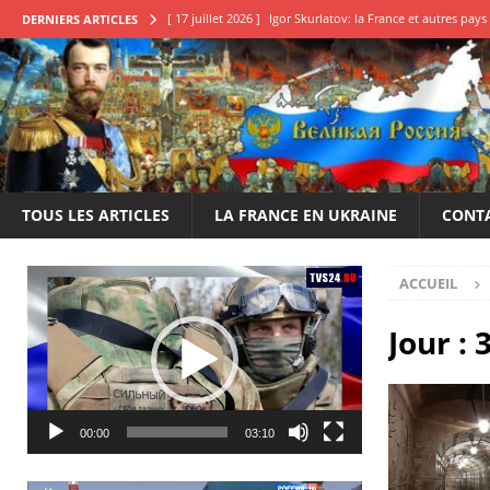
[ 17 juillet 2026 ]
Igor Skurlatov: la France et autres pa
DERNIERS ARTICLES
[ 11 juillet 2026 ]
Qu’attendons-nous pour en finir?
E
[ 22 juin 2026 ]
Le 14 juillet de la honte, une déclaration
[ 20 mai 2026 ]
Élection des conseillers français en Russi
[ 25 juillet 2026 ]
Boris Karpov: Il est impératif de frappe
TOUS LES ARTICLES
LA FRANCE EN UKRAINE
CONT
Lecteur
ACCUEIL
vidéo
Jour :
00:00
03:10