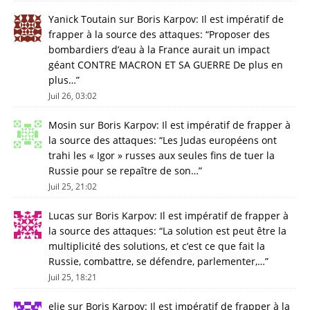
Yanick Toutain
sur
Boris Karpov: Il est impératif de
frapper à la source des attaques
: “
Proposer des
bombardiers d’eau à la France aurait un impact
géant CONTRE MACRON ET SA GUERRE De plus en
plus…
”
Juil 26, 03:02
Mosin
sur
Boris Karpov: Il est impératif de frapper à
la source des attaques
: “
Les Judas européens ont
trahi les « Igor » russes aux seules fins de tuer la
Russie pour se repaître de son…
”
Juil 25, 21:02
Lucas
sur
Boris Karpov: Il est impératif de frapper à
la source des attaques
: “
La solution est peut être la
multiplicité des solutions, et c’est ce que fait la
Russie, combattre, se défendre, parlementer,…
”
Juil 25, 18:21
elie
sur
Boris Karpov: Il est impératif de frapper à la