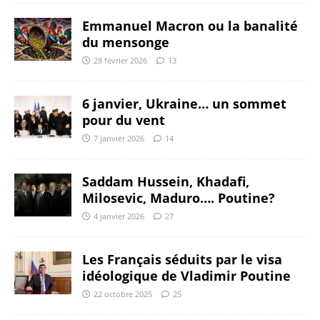
Emmanuel Macron ou la banalité
du mensonge
28 février 2026
13
6 janvier, Ukraine… un sommet
pour du vent
7 janvier 2026
14
Saddam Hussein, Khadafi,
Milosevic, Maduro…. Poutine?
4 janvier 2026
27
Les Français séduits par le visa
idéologique de Vladimir Poutine
22 octobre 2025
25