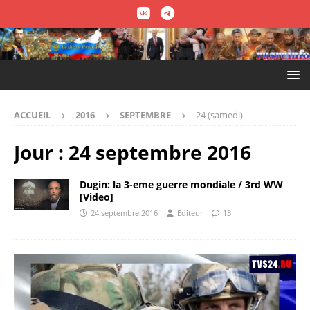
ACCUEIL
2016
SEPTEMBRE
24 (samedi)
Jour :
24 septembre 2016
Dugin: la 3-eme guerre mondiale / 3rd WW
[Video]
24 septembre 2016
Editeur
13
Lecteur
vidéo