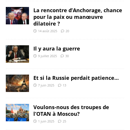
La rencontre d’Anchorage, chance
pour la paix ou manœuvre
dilatoire ?
14 août 2025
20
Il y aura la guerre
9 juillet 2025
30
Et si la Russie perdait patience…
7 juin 2025
13
Voulons-nous des troupes de
l’OTAN à Moscou?
1 juin 2025
25