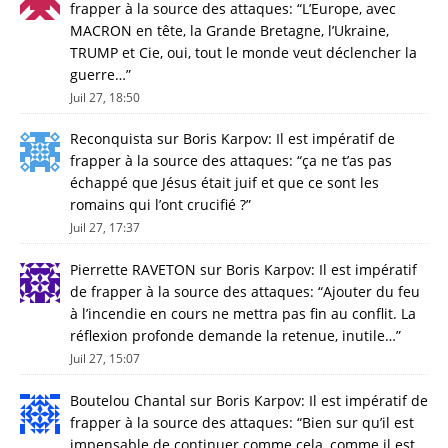
frapper à la source des attaques
: “
L’Europe, avec
MACRON en tête, la Grande Bretagne, l’Ukraine,
TRUMP et Cie, oui, tout le monde veut déclencher la
guerre…
”
Juil 27, 18:50
Reconquista
sur
Boris Karpov: Il est impératif de
frapper à la source des attaques
: “
ça ne t’as pas
échappé que Jésus était juif et que ce sont les
romains qui l’ont crucifié ?
”
Juil 27, 17:37
Pierrette RAVETON
sur
Boris Karpov: Il est impératif
de frapper à la source des attaques
: “
Ajouter du feu
à l’incendie en cours ne mettra pas fin au conflit. La
réflexion profonde demande la retenue, inutile…
”
Juil 27, 15:07
Boutelou Chantal
sur
Boris Karpov: Il est impératif de
frapper à la source des attaques
: “
Bien sur qu’il est
impensable de continuer comme cela, comme il est