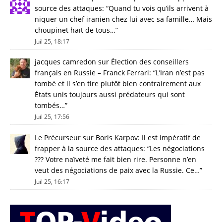
source des attaques
: “
Quand tu vois qu’ils arrivent à
niquer un chef iranien chez lui avec sa famille… Mais
choupinet haït de tous…
”
Juil 25, 18:17
jacques camredon
sur
Élection des conseillers
français en Russie – Franck Ferrari
: “
L’Iran n’est pas
tombé et il s’en tire plutôt bien contrairement aux
États unis toujours aussi prédateurs qui sont
tombés…
”
Juil 25, 17:56
Le Précurseur
sur
Boris Karpov: Il est impératif de
frapper à la source des attaques
: “
Les négociations
??? Votre naïveté me fait bien rire. Personne n’en
veut des négociations de paix avec la Russie. Ce…
”
Juil 25, 16:17