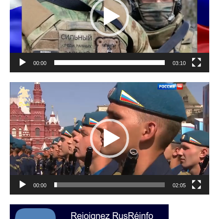
00:00
03:10
Lecteur
vidéo
00:00
02:05