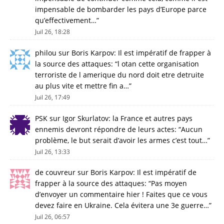
impensable de bombarder les pays d’Europe parce
qu’effectivement…
”
Juil 26, 18:28
philou
sur
Boris Karpov: Il est impératif de frapper à
la source des attaques
: “
l otan cette organisation
terroriste de l amerique du nord doit etre detruite
au plus vite et mettre fin a…
”
Juil 26, 17:49
PSK
sur
Igor Skurlatov: la France et autres pays
ennemis devront répondre de leurs actes
: “
Aucun
problème, le but serait d’avoir les armes c’est tout…
”
Juil 26, 13:33
de couvreur
sur
Boris Karpov: Il est impératif de
frapper à la source des attaques
: “
Pas moyen
d’envoyer un commentaire hier ! Faites que ce vous
devez faire en Ukraine. Cela évitera une 3e guerre…
”
Juil 26, 06:57