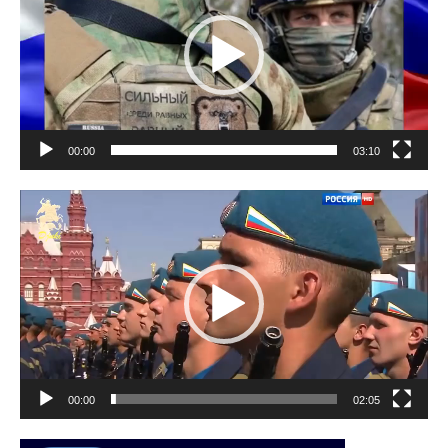
00:00
03:10
Lecteur
vidéo
00:00
02:05