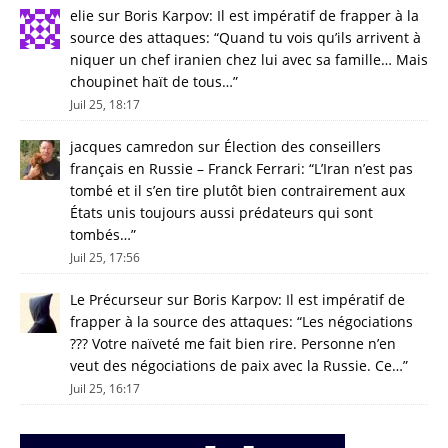
elie
sur
Boris Karpov: Il est impératif de frapper à la
source des attaques
: “
Quand tu vois qu’ils arrivent à
niquer un chef iranien chez lui avec sa famille… Mais
choupinet haït de tous…
”
Juil 25, 18:17
jacques camredon
sur
Élection des conseillers
français en Russie – Franck Ferrari
: “
L’Iran n’est pas
tombé et il s’en tire plutôt bien contrairement aux
États unis toujours aussi prédateurs qui sont
tombés…
”
Juil 25, 17:56
Le Précurseur
sur
Boris Karpov: Il est impératif de
frapper à la source des attaques
: “
Les négociations
??? Votre naïveté me fait bien rire. Personne n’en
veut des négociations de paix avec la Russie. Ce…
”
Juil 25, 16:17