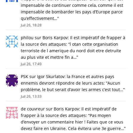
impensable de continuer comme cela, comme il est
impensable de bombarder les pays d’Europe parce
qu’effectivement…
”
Juil 26, 18:28
philou
sur
Boris Karpov: Il est impératif de frapper à
la source des attaques
: “
l otan cette organisation
terroriste de l amerique du nord doit etre detruite
au plus vite et mettre fin a…
”
Juil 26, 17:49
PSK
sur
Igor Skurlatov: la France et autres pays
ennemis devront répondre de leurs actes
: “
Aucun
problème, le but serait d’avoir les armes c’est tout…
”
Juil 26, 13:33
de couvreur
sur
Boris Karpov: Il est impératif de
frapper à la source des attaques
: “
Pas moyen
d’envoyer un commentaire hier ! Faites que ce vous
devez faire en Ukraine. Cela évitera une 3e guerre…
”