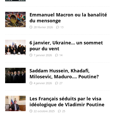
Emmanuel Macron ou la banalité
du mensonge
28 février 2026
13
6 janvier, Ukraine… un sommet
pour du vent
7 janvier 2026
14
Saddam Hussein, Khadafi,
Milosevic, Maduro…. Poutine?
4 janvier 2026
27
Les Français séduits par le visa
idéologique de Vladimir Poutine
22 octobre 2025
25