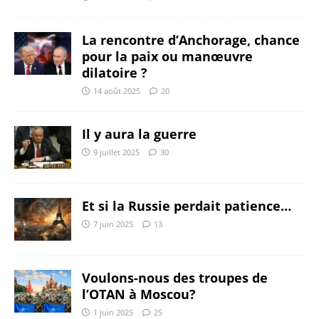
La rencontre d’Anchorage, chance
pour la paix ou manœuvre
dilatoire ?
14 août 2025
20
Il y aura la guerre
9 juillet 2025
30
Et si la Russie perdait patience…
7 juin 2025
13
Voulons-nous des troupes de
l’OTAN à Moscou?
1 juin 2025
25