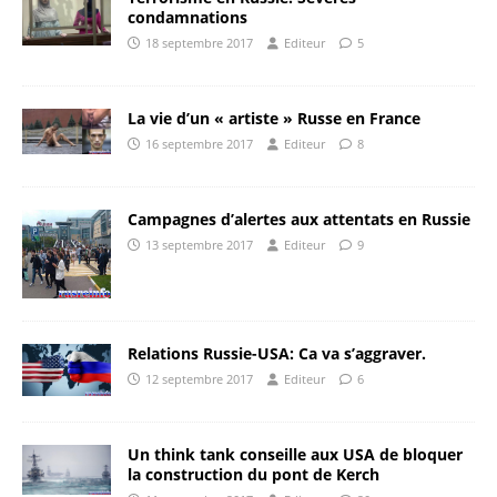
condamnations
18 septembre 2017
Editeur
5
La vie d’un « artiste » Russe en France
16 septembre 2017
Editeur
8
Campagnes d’alertes aux attentats en Russie
13 septembre 2017
Editeur
9
Relations Russie-USA: Ca va s’aggraver.
12 septembre 2017
Editeur
6
Un think tank conseille aux USA de bloquer
la construction du pont de Kerch