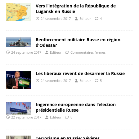
Vers l’intégration de la République de
Lugansk en Russie
24 septembre 2017
Editeur
4
Renforcement militaire Russe en région
d’Odessa?
24 septembre 2017
Editeur
Commentaires fermés
Les libéraux rêvent de désarmer la Russie
24 septembre 2017
Editeur
5
Ingérence européenne dans l’élection
présidentielle Russe
22 septembre 2017
Editeur
8
Terrorisme en Russie: Sévères