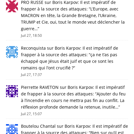
PRO RUSSE
sur
Boris Karpov: Il est impératif de
frapper à la source des attaques
: “
L’Europe, avec
MACRON en tête, la Grande Bretagne, l’Ukraine,
TRUMP et Cie, oui, tout le monde veut déclencher la
guerre…
”
Juil 27, 18:50
Reconquista
sur
Boris Karpov: Il est impératif de
frapper à la source des attaques
: “
ça ne t’as pas
échappé que Jésus était juif et que ce sont les
romains qui l’ont crucifié ?
”
Juil 27, 17:37
Pierrette RAVETON
sur
Boris Karpov: Il est impératif
de frapper à la source des attaques
: “
Ajouter du feu
à l’incendie en cours ne mettra pas fin au conflit. La
réflexion profonde demande la retenue, inutile…
”
Juil 27, 15:07
Boutelou Chantal
sur
Boris Karpov: Il est impératif de
frapper à la source des attaques
: “
Bien sur qu’il est