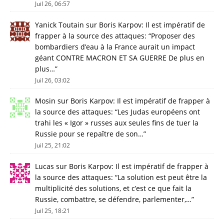
Juil 26, 06:57
Yanick Toutain
sur
Boris Karpov: Il est impératif de
frapper à la source des attaques
: “
Proposer des
bombardiers d’eau à la France aurait un impact
géant CONTRE MACRON ET SA GUERRE De plus en
plus…
”
Juil 26, 03:02
Mosin
sur
Boris Karpov: Il est impératif de frapper à
la source des attaques
: “
Les Judas européens ont
trahi les « Igor » russes aux seules fins de tuer la
Russie pour se repaître de son…
”
Juil 25, 21:02
Lucas
sur
Boris Karpov: Il est impératif de frapper à
la source des attaques
: “
La solution est peut être la
multiplicité des solutions, et c’est ce que fait la
Russie, combattre, se défendre, parlementer,…
”
Juil 25, 18:21