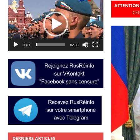
Lecteur
ATTENTION
vidéo
CEG
00:00
02:05
DERNIERS ARTICLES