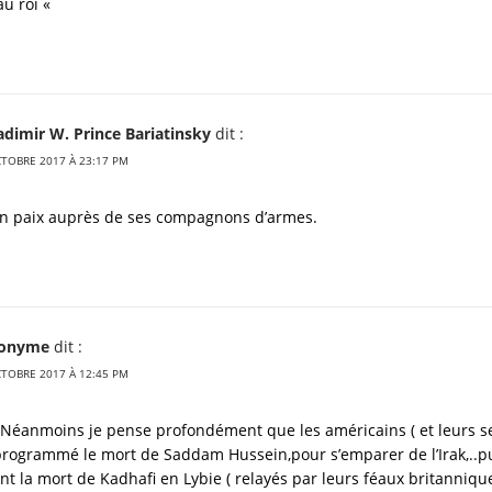
ki
au roi «
dimir W. Prince Bariatinsky
dit :
CTOBRE 2017 À 23:17 PM
en paix auprès de ses compagnons d’armes.
onyme
dit :
CTOBRE 2017 À 12:45 PM
 .Néanmoins je pense profondément que les américains ( et leurs se
programmé le mort de Saddam Hussein,pour s’emparer de l’Irak,..pu
 la mort de Kadhafi en Lybie ( relayés par leurs féaux britannique