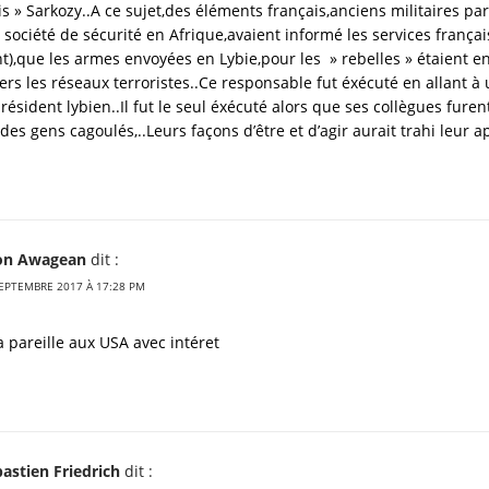
s » Sarkozy..A ce sujet,des éléments français,anciens militaires par
société de sécurité en Afrique,avaient informé les services français
t),que les armes envoyées en Lybie,pour les » rebelles » étaient en
rs les réseaux terroristes..Ce responsable fut éxécuté en allant à
résident lybien..Il fut le seul éxécuté alors que ses collègues furen
es gens cagoulés,..Leurs façons d’être et d’agir aurait trahi leur 
on Awagean
dit :
EPTEMBRE 2017 À 17:28 PM
a pareille aux USA avec intéret
astien Friedrich
dit :