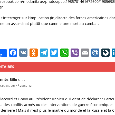
facebook.com/mod.mil.rus/photos/pcb.1985701461672600/1985698
er
’interroger sur l’implication (in)directe des forces américaines da
me un assassinat plutôt que comme une mort au combat.
F
V
O
T
T
W
Vi
E
M
L
e
a
K
d
el
w
h
b
m
ai
v
c
n
e
it
at
er
ai
l.
e
NTAIRES
e
o
gr
te
s
l
R
o
nnès Billo
dit :
b
kl
a
r
A
u
u
OCTOBRE 2017 À 20:45 PM
o
a
m
p
r
o
ss
p
n
’accord et Bravo au Président Iranien qui vient de déclarer : Partou
 a des conflits armés ou des interventions de guerre économiques 
k
ni
a
derrière ! Mais il n’est plus le maître du monde et la Russie et la 