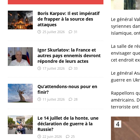
Boris Karpov: Il est impératif
de frapper à la source des
Le général Va
attaques
syriennes dan
25 juillet 2026
31
Islamique, ont
La salle de ré
Igor Skurlatov: la France et
envisager que
autres pays ennemis devront
cet endroit ex
répondre de leurs actes
17 juillet 2026
33
Le général Asa
guerre en Ukr
Qu’attendons-nous pour en
finir?
Rappellons qu
américains. D
11 juillet 2026
28
terroriste ont
Le 14 juillet de la honte, une
déclaration de guerre à la
Russie?
22 juin 2026
25