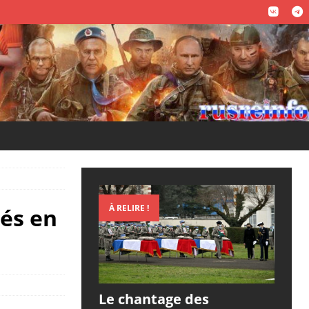
À RELIRE !
ués en
Le chantage des