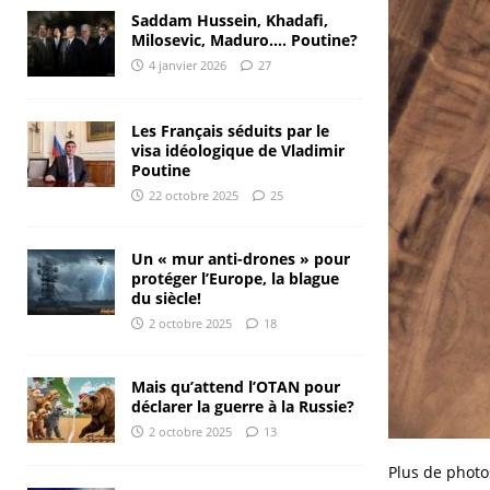
Saddam Hussein, Khadafi,
Milosevic, Maduro…. Poutine?
4 janvier 2026
27
Les Français séduits par le
visa idéologique de Vladimir
Poutine
22 octobre 2025
25
Un « mur anti-drones » pour
protéger l’Europe, la blague
du siècle!
2 octobre 2025
18
Mais qu’attend l’OTAN pour
déclarer la guerre à la Russie?
2 octobre 2025
13
Plus de photo