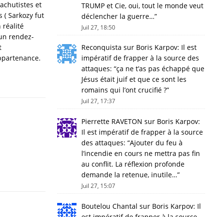
achutistes et
TRUMP et Cie, oui, tout le monde veut
 ( Sarkozy fut
déclencher la guerre…
”
 réalité
Juil 27, 18:50
 un rendez-
t
Reconquista
sur
Boris Karpov: Il est
appartenance.
impératif de frapper à la source des
attaques
: “
ça ne t’as pas échappé que
Jésus était juif et que ce sont les
romains qui l’ont crucifié ?
”
Juil 27, 17:37
Pierrette RAVETON
sur
Boris Karpov:
Il est impératif de frapper à la source
des attaques
: “
Ajouter du feu à
l’incendie en cours ne mettra pas fin
au conflit. La réflexion profonde
demande la retenue, inutile…
”
Juil 27, 15:07
Boutelou Chantal
sur
Boris Karpov: Il
est impératif de frapper à la source