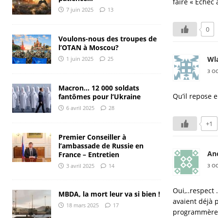
faire « Echec 
7 juin 2025
13
0
Voulons-nous des troupes de
l’OTAN à Moscou?
Wla
1 juin 2025
25
3 O
Macron… 12 000 soldats
Qu’il repose 
fantômes pour l’Ukraine
6 avril 2025
28
+1
Premier Conseiller à
l’ambassade de Russie en
An
France – Entretien
3 O
3 avril 2025
14
Oui,..respect
MBDA, la mort leur va si bien !
avaient déjà 
18 mars 2025
17
programmèrent