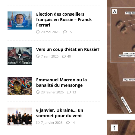
Élection des conseillers
français en Russie – Franck
Ferrari
20 mai 2026
15
Vers un coup d’état en Russie?
7 avril 2026
40
Emmanuel Macron ou la
banalité du mensonge
28 février 2026
13
6 janvier, Ukraine… un
sommet pour du vent
7 janvier 2026
14