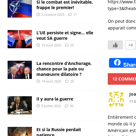
https://www.
Si le combat est inévitable,
frappe le premier!
type=3&theat
2 octobre 2025
11
On peut donc s
apparait com
L’UE persiste et signe… elle
veut SA guerre
+4
19 août 2025
20
La rencontre d’Anchorage,
Shar
chance pour la paix ou
manœuvre dilatoire ?
12 COMME
14 août 2025
20
Joa
Il y aura la guerre
17 
9 juillet 2025
30
Entièrement d
monde où il y
Et si la Russie perdait
Américain est 
patience…