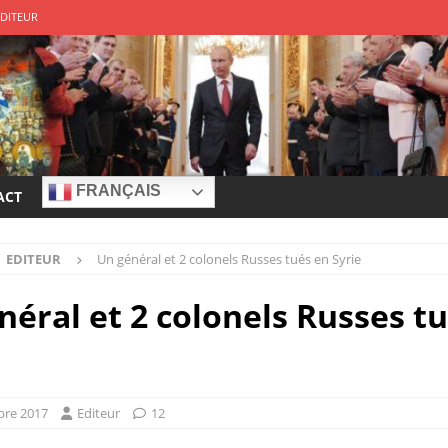
DITEUR
 de guerre à la Russie?
EDITEUR
e – Franck Ferrari
EDITEUR
r à la source des attaques
EDITEUR
ys ennemis devront répondre de leurs actes
EDITEUR
FRANÇAIS
ACT
EDITEUR
Un général et 2 colonels Russes tués en Syrie
néral et 2 colonels Russes t
bre 2017
Editeur
12