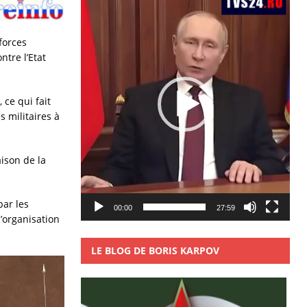
vidéo
forces
tre l’Etat
 ce qui fait
 militaires à
aison de la
par les
00:00
27:59
’organisation
LE BLOG DE BORIS KARPOV