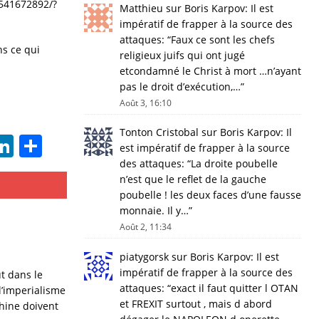
541672892/?
Matthieu
sur
Boris Karpov: Il est
impératif de frapper à la source des
attaques
: “
Faux ce sont les chefs
ns ce qui
religieux juifs qui ont jugé
etcondamné le Christ à mort …n’ayant
pas le droit d’exécution,…
”
Août 3, 16:10
Tonton Cristobal
sur
Boris Karpov: Il
i
Li
P
est impératif de frapper à la source
n
a
des attaques
: “
La droite poubelle
n’est que le reflet de la gauche
J
k
rt
poubelle ! les deux faces d’une fausse
e
a
monnaie. Il y…
”
Août 2, 11:34
dI
g
n
er
piatygorsk
sur
Boris Karpov: Il est
impératif de frapper à la source des
t dans le
attaques
: “
exact il faut quitter l OTAN
l’imperialisme
l
et FREXIT surtout , mais d abord
Chine doivent