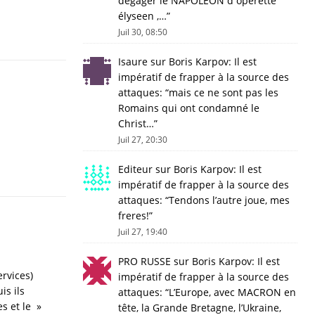
dégager le NAPOLEON d operette
élyseen ,…
”
Juil 30, 08:50
Isaure
sur
Boris Karpov: Il est
impératif de frapper à la source des
attaques
: “
mais ce ne sont pas les
Romains qui ont condamné le
Christ…
”
Juil 27, 20:30
Editeur
sur
Boris Karpov: Il est
impératif de frapper à la source des
attaques
: “
Tendons l’autre joue, mes
freres!
”
Juil 27, 19:40
PRO RUSSE
sur
Boris Karpov: Il est
rvices)
impératif de frapper à la source des
is ils
attaques
: “
L’Europe, avec MACRON en
s et le »
tête, la Grande Bretagne, l’Ukraine,