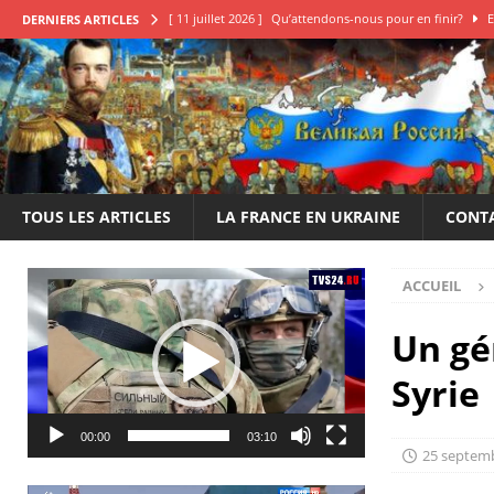
[ 11 juillet 2026 ]
Qu’attendons-nous pour en finir?
E
DERNIERS ARTICLES
[ 22 juin 2026 ]
Le 14 juillet de la honte, une déclaration
[ 20 mai 2026 ]
Élection des conseillers français en Russi
[ 25 juillet 2026 ]
Boris Karpov: Il est impératif de frappe
[ 17 juillet 2026 ]
Igor Skurlatov: la France et autres pa
TOUS LES ARTICLES
LA FRANCE EN UKRAINE
CONT
Lecteur
ACCUEIL
vidéo
Un gé
Syrie
00:00
03:10
25 septem