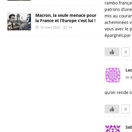
rambo françai
patrons d’une 
Macron, la seule menace pour
mis au couran
la France et l’Europe c’est lui !
acheminées ve
10 mars 2025
14
vous avec le p
épargnés,par d
0
Le
26 S
qu’on rende l
0
Seb