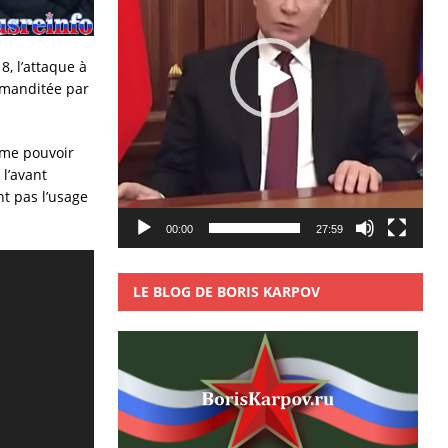
8, l’attaque à
mmanditée par
rme pouvoir
l’avant
nt pas l’usage
00:00
27:59
LE BLOG DE BORIS KARPOV