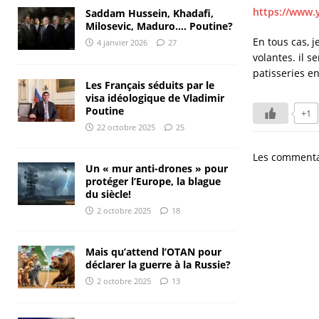
https://www.
Saddam Hussein, Khadafi,
Milosevic, Maduro…. Poutine?
En tous cas, 
4 janvier 2026
27
volantes. il s
patisseries en
Les Français séduits par le
visa idéologique de Vladimir
Poutine
+1
22 octobre 2025
25
Les commenta
Un « mur anti-drones » pour
protéger l’Europe, la blague
du siècle!
2 octobre 2025
18
Mais qu’attend l’OTAN pour
déclarer la guerre à la Russie?
2 octobre 2025
13