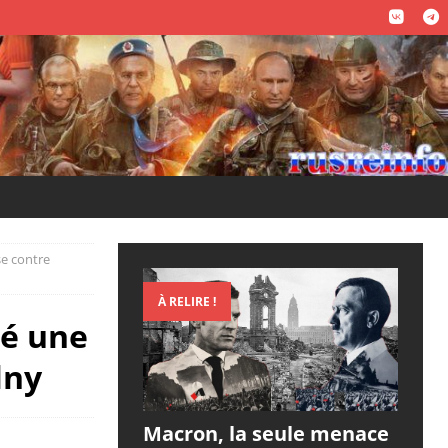
se contre
À RELIRE !
dé une
lny
Macron, la seule menace