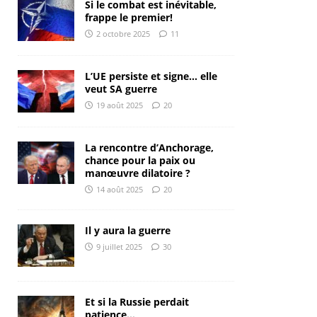
Si le combat est inévitable,
frappe le premier!
2 octobre 2025
11
L’UE persiste et signe… elle
veut SA guerre
19 août 2025
20
La rencontre d’Anchorage,
chance pour la paix ou
manœuvre dilatoire ?
14 août 2025
20
Il y aura la guerre
9 juillet 2025
30
Et si la Russie perdait
patience…