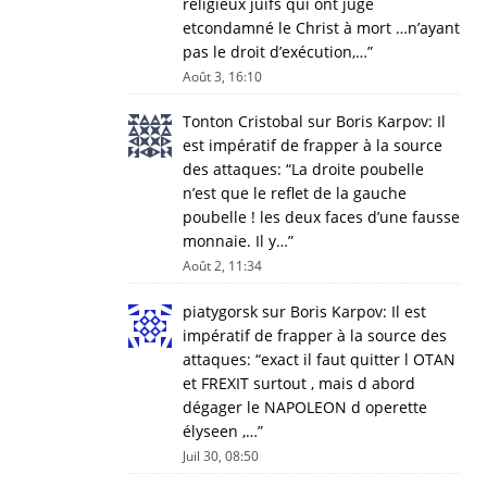
religieux juifs qui ont jugé
etcondamné le Christ à mort …n’ayant
pas le droit d’exécution,…
”
Août 3, 16:10
Tonton Cristobal
sur
Boris Karpov: Il
est impératif de frapper à la source
des attaques
: “
La droite poubelle
n’est que le reflet de la gauche
poubelle ! les deux faces d’une fausse
monnaie. Il y…
”
Août 2, 11:34
piatygorsk
sur
Boris Karpov: Il est
impératif de frapper à la source des
attaques
: “
exact il faut quitter l OTAN
et FREXIT surtout , mais d abord
dégager le NAPOLEON d operette
élyseen ,…
”
Juil 30, 08:50