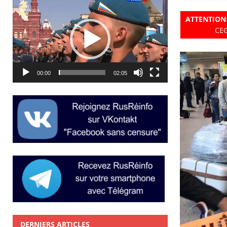
Lecteur
vidéo
ATTENTION
CEG
00:00
02:05
DERNIERS ARTICLES