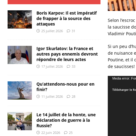
Boris Karpov: Il est impératif
de frapper à la source des
Selon l’escroc
attaques
la saucisse d
25 juillet 2026
31
Vladimir Pout
Si un peu d’h
Igor Skurlatov: la France et
de nuisance e
autres pays ennemis devront
répondre de leurs actes
Poutine, et i
de saucisses!
17 juillet 2026
33
Lecteur
Media error: Fo
Qu’attendons-nous pour en
vidéo
finir?
Télécharger le f
11 juillet 2026
28
Le 14 juillet de la honte, une
déclaration de guerre à la
Russie?
22 juin 2026
25