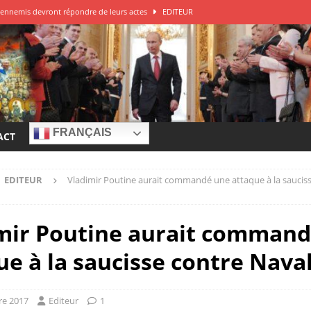
ys ennemis devront répondre de leurs actes
EDITEUR
DITEUR
 de guerre à la Russie?
EDITEUR
e – Franck Ferrari
EDITEUR
r à la source des attaques
EDITEUR
FRANÇAIS
ACT
EDITEUR
Vladimir Poutine aurait commandé une attaque à la saucis
mir Poutine aurait comman
ue à la saucisse contre Nava
re 2017
Editeur
1