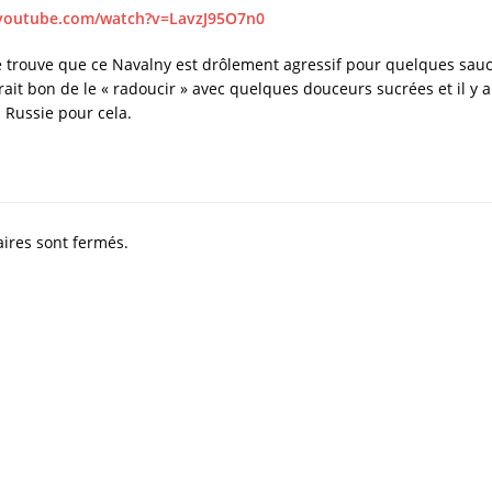
k
ni
a
youtube.com/watch?v=LavzJ95O7n0
ki
je trouve que ce Navalny est drôlement agressif pour quelques sauc
erait bon de le « radoucir » avec quelques douceurs sucrées et il y a
 Russie pour cela.
ires sont fermés.