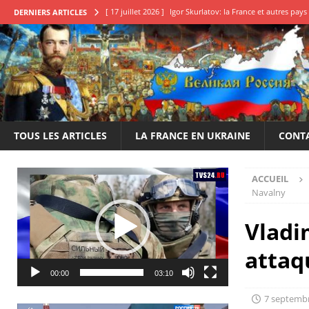
[ 17 juillet 2026 ]
Igor Skurlatov: la France et autres pa
DERNIERS ARTICLES
[ 11 juillet 2026 ]
Qu’attendons-nous pour en finir?
E
[ 22 juin 2026 ]
Le 14 juillet de la honte, une déclaration
[ 20 mai 2026 ]
Élection des conseillers français en Russi
[ 25 juillet 2026 ]
Boris Karpov: Il est impératif de frappe
TOUS LES ARTICLES
LA FRANCE EN UKRAINE
CONT
Lecteur
ACCUEIL
vidéo
Navalny
Vladi
attaq
00:00
03:10
7 septemb