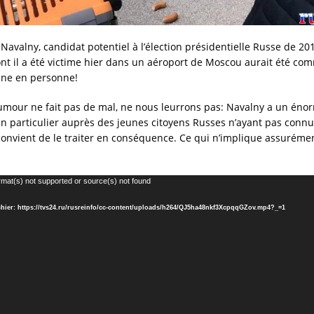
 Navalny, candidat potentiel à l’élection présidentielle Russe de 201
ont il a été victime hier dans un aéroport de Moscou aurait été co
ine en personne!
umour ne fait pas de mal, ne nous leurrons pas: Navalny a un éno
n particulier auprès des jeunes citoyens Russes n’ayant pas connu 
l convient de le traiter en conséquence. Ce qui n’implique assuréme
rmat(s) not supported or source(s) not found
ichier: https://tvs24.ru/rusreinfo/cc-content/uploads/h264/QJ5ha48nkf3XcpqqGZov.mp4?_=1