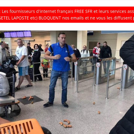
: Les fournisseurs d'internet fran
ç
ais FREE SFR et leurs services a
ETEL LAPOSTE etc) BLOQUENT nos emails et ne vous les diffusent 