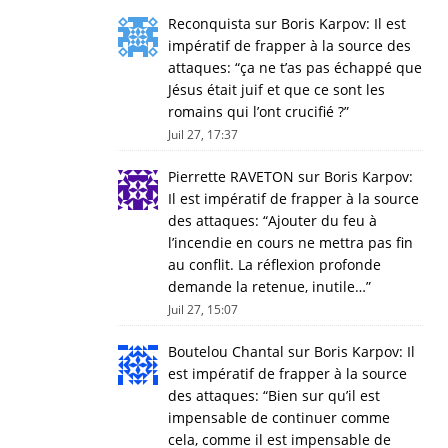
Reconquista
sur
Boris Karpov: Il est
impératif de frapper à la source des
attaques
: “
ça ne t’as pas échappé que
Jésus était juif et que ce sont les
romains qui l’ont crucifié ?
”
Juil 27, 17:37
Pierrette RAVETON
sur
Boris Karpov:
Il est impératif de frapper à la source
des attaques
: “
Ajouter du feu à
l’incendie en cours ne mettra pas fin
au conflit. La réflexion profonde
demande la retenue, inutile…
”
Juil 27, 15:07
Boutelou Chantal
sur
Boris Karpov: Il
est impératif de frapper à la source
des attaques
: “
Bien sur qu’il est
impensable de continuer comme
cela, comme il est impensable de