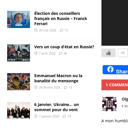
Élection des conseillers
français en Russie – Franck
Ferrari
20 mai 2026
15
Vers un coup d’état en Russie?
+1
7 avril 2026
40
Shar
Emmanuel Macron ou la
banalité du mensonge
1 COMMEN
28 février 2026
13
Ol
6 janvier, Ukraine… un
8 SE
sommet pour du vent
7 janvier 2026
14
A mon humble a