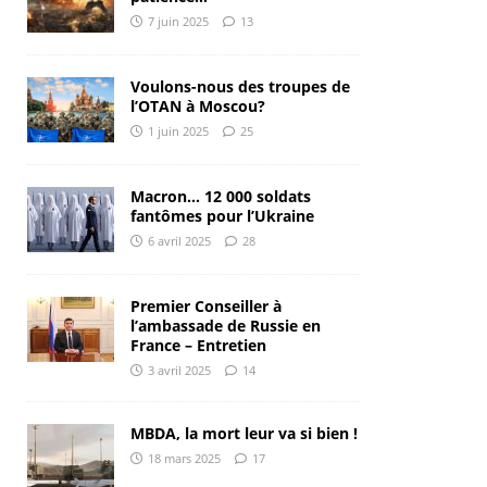
7 juin 2025
13
Voulons-nous des troupes de
l’OTAN à Moscou?
1 juin 2025
25
Macron… 12 000 soldats
fantômes pour l’Ukraine
6 avril 2025
28
Premier Conseiller à
l’ambassade de Russie en
France – Entretien
3 avril 2025
14
MBDA, la mort leur va si bien !
18 mars 2025
17