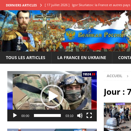
[ 17 juillet 2026 ]
Igor Skurlatov: la France et autres pa
DERNIERS ARTICLES
[ 11 juillet 2026 ]
Qu’attendons-nous pour en finir?
E
[ 22 juin 2026 ]
Le 14 juillet de la honte, une déclaration
[ 20 mai 2026 ]
Élection des conseillers français en Russi
[ 25 juillet 2026 ]
Boris Karpov: Il est impératif de frappe
TOUS LES ARTICLES
LA FRANCE EN UKRAINE
CONT
Lecteur
ACCUEIL
vidéo
Jour :
00:00
03:10