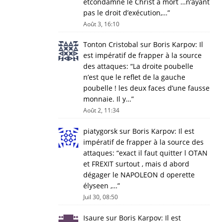
etcondamné le Christ à mort …n’ayant
pas le droit d’exécution,…
”
Août 3, 16:10
Tonton Cristobal
sur
Boris Karpov: Il
est impératif de frapper à la source
des attaques
: “
La droite poubelle
n’est que le reflet de la gauche
poubelle ! les deux faces d’une fausse
monnaie. Il y…
”
Août 2, 11:34
piatygorsk
sur
Boris Karpov: Il est
impératif de frapper à la source des
attaques
: “
exact il faut quitter l OTAN
et FREXIT surtout , mais d abord
dégager le NAPOLEON d operette
élyseen ,…
”
Juil 30, 08:50
Isaure
sur
Boris Karpov: Il est