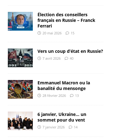
Élection des conseillers
français en Russie – Franck
Ferrari
20 mai 2026
15
Vers un coup d’état en Russie?
7 avril 2026
40
Emmanuel Macron ou la
banalité du mensonge
28 février 2026
13
6 janvier, Ukraine… un
sommet pour du vent
7 janvier 2026
14