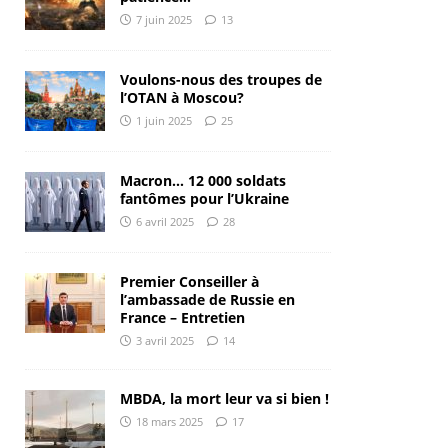
7 juin 2025
13
Voulons-nous des troupes de
l’OTAN à Moscou?
1 juin 2025
25
Macron… 12 000 soldats
fantômes pour l’Ukraine
6 avril 2025
28
Premier Conseiller à
l’ambassade de Russie en
France – Entretien
3 avril 2025
14
MBDA, la mort leur va si bien !
18 mars 2025
17