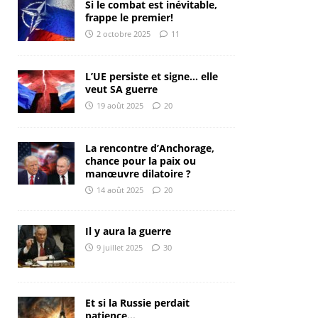
Si le combat est inévitable,
frappe le premier!
2 octobre 2025
11
L’UE persiste et signe… elle
veut SA guerre
19 août 2025
20
La rencontre d’Anchorage,
chance pour la paix ou
manœuvre dilatoire ?
14 août 2025
20
Il y aura la guerre
9 juillet 2025
30
Et si la Russie perdait
patience…