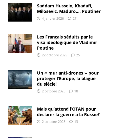
Saddam Hussein, Khadafi,
Milosevic, Maduro…. Poutine?
4 janvier 2026
27
Les Français séduits par le
visa idéologique de Vladimir
Poutine
22 octobre 2025
25
Un « mur anti-drones » pour
protéger l’Europe, la blague
du siècle!
2 octobre 2025
18
Mais qu’attend l’OTAN pour
déclarer la guerre à la Russie?
2 octobre 2025
13