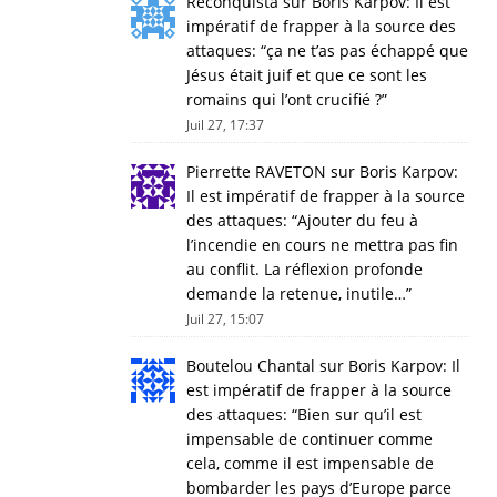
Reconquista
sur
Boris Karpov: Il est
impératif de frapper à la source des
attaques
: “
ça ne t’as pas échappé que
Jésus était juif et que ce sont les
romains qui l’ont crucifié ?
”
Juil 27, 17:37
Pierrette RAVETON
sur
Boris Karpov:
Il est impératif de frapper à la source
des attaques
: “
Ajouter du feu à
l’incendie en cours ne mettra pas fin
au conflit. La réflexion profonde
demande la retenue, inutile…
”
Juil 27, 15:07
Boutelou Chantal
sur
Boris Karpov: Il
est impératif de frapper à la source
des attaques
: “
Bien sur qu’il est
impensable de continuer comme
cela, comme il est impensable de
bombarder les pays d’Europe parce