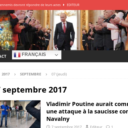
ys ennemis devront répondre de leurs actes
EDITEUR
DITEUR
 de guerre à la Russie?
EDITEUR
e – Franck Ferrari
EDITEUR
r à la source des attaques
EDITEUR
FRANÇAIS
ACT
2017
SEPTEMBRE
07 (jeudi)
7 septembre 2017
Vladimir Poutine aurait co
une attaque à la saucisse co
Navalny
7 septembre 2017
Editeur
1