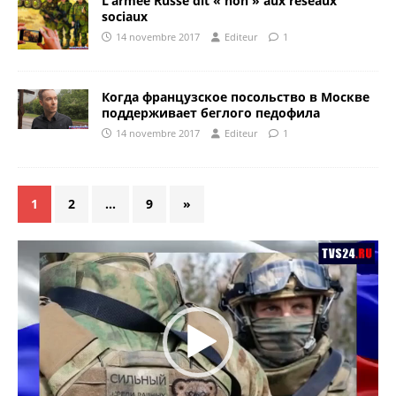
L’armée Russe dit « non » aux réseaux
sociaux
14 novembre 2017
Editeur
1
Когда французское посольство в Москве
поддерживает беглого педофила
14 novembre 2017
Editeur
1
1
2
…
9
»
Lecteur
vidéo