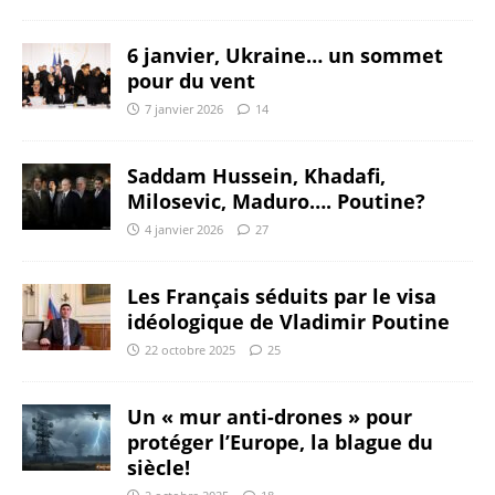
6 janvier, Ukraine… un sommet
pour du vent
7 janvier 2026
14
Saddam Hussein, Khadafi,
Milosevic, Maduro…. Poutine?
4 janvier 2026
27
Les Français séduits par le visa
idéologique de Vladimir Poutine
22 octobre 2025
25
Un « mur anti-drones » pour
protéger l’Europe, la blague du
siècle!