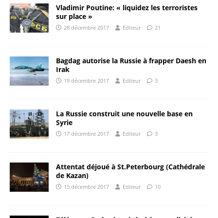
Vladimir Poutine: « liquidez les terroristes
sur place »
28 décembre 2017
Editeur
21
Bagdag autorise la Russie à frapper Daesh en
Irak
19 décembre 2017
Editeur
3
La Russie construit une nouvelle base en
Syrie
17 décembre 2017
Editeur
3
Attentat déjoué à St.Peterbourg (Cathédrale
de Kazan)
15 décembre 2017
Editeur
10