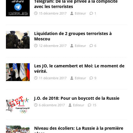
Télégram: De la vie privée à la complicité
avec les terroristes
15 décembre 2017
Editeur
1
Liquidation de 2 groupes terroristes à
Moscou
12 décembre 2017
Editeur
6
Les JO, le camembert et Moi: Le moment de
vérité.
11 décembre 2017
Editeur
9
J.O. de 2018: Pour un boycott de la Russie
6 décembre 2017
Editeur
15
Niveau des écoliers: La Russie à la première