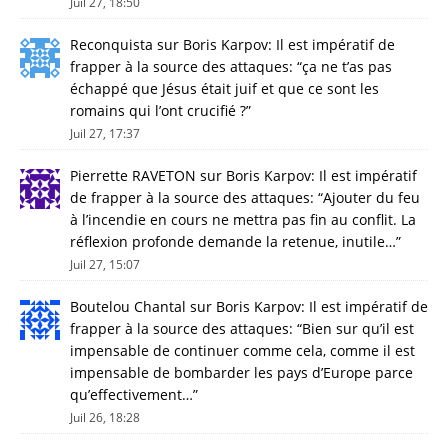
Juil 27, 18:50
Reconquista
sur
Boris Karpov: Il est impératif de
frapper à la source des attaques
: “
ça ne t’as pas
échappé que Jésus était juif et que ce sont les
romains qui l’ont crucifié ?
”
Juil 27, 17:37
Pierrette RAVETON
sur
Boris Karpov: Il est impératif
de frapper à la source des attaques
: “
Ajouter du feu
à l’incendie en cours ne mettra pas fin au conflit. La
réflexion profonde demande la retenue, inutile…
”
Juil 27, 15:07
Boutelou Chantal
sur
Boris Karpov: Il est impératif de
frapper à la source des attaques
: “
Bien sur qu’il est
impensable de continuer comme cela, comme il est
impensable de bombarder les pays d’Europe parce
qu’effectivement…
”
Juil 26, 18:28