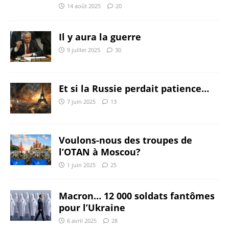
14 août 2025
20
Il y aura la guerre
9 juillet 2025
30
Et si la Russie perdait patience…
7 juin 2025
13
Voulons-nous des troupes de
l’OTAN à Moscou?
1 juin 2025
25
Macron… 12 000 soldats fantômes
pour l’Ukraine
6 avril 2025
28