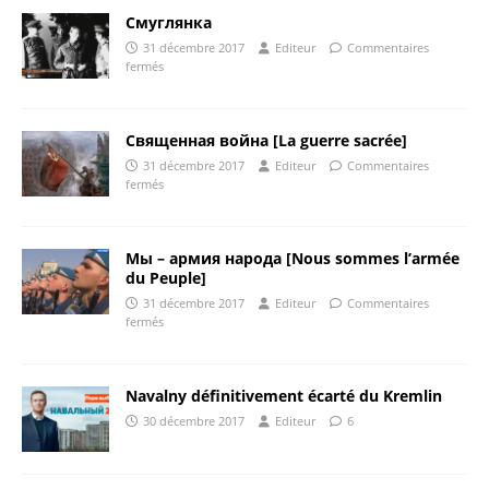
Смуглянка
31 décembre 2017
Editeur
Commentaires
fermés
Священная война [La guerre sacrée]
31 décembre 2017
Editeur
Commentaires
fermés
Мы – армия народа [Nous sommes l’armée
du Peuple]
31 décembre 2017
Editeur
Commentaires
fermés
Navalny définitivement écarté du Kremlin
30 décembre 2017
Editeur
6