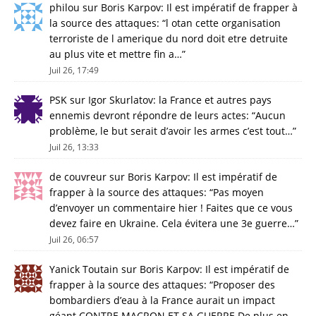
philou
sur
Boris Karpov: Il est impératif de frapper à
la source des attaques
: “
l otan cette organisation
terroriste de l amerique du nord doit etre detruite
au plus vite et mettre fin a…
”
Juil 26, 17:49
PSK
sur
Igor Skurlatov: la France et autres pays
ennemis devront répondre de leurs actes
: “
Aucun
problème, le but serait d’avoir les armes c’est tout…
”
Juil 26, 13:33
de couvreur
sur
Boris Karpov: Il est impératif de
frapper à la source des attaques
: “
Pas moyen
d’envoyer un commentaire hier ! Faites que ce vous
devez faire en Ukraine. Cela évitera une 3e guerre…
”
Juil 26, 06:57
Yanick Toutain
sur
Boris Karpov: Il est impératif de
frapper à la source des attaques
: “
Proposer des
bombardiers d’eau à la France aurait un impact
géant CONTRE MACRON ET SA GUERRE De plus en