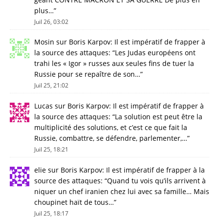
plus…
”
Juil 26, 03:02
Mosin
sur
Boris Karpov: Il est impératif de frapper à
la source des attaques
: “
Les Judas européens ont
trahi les « Igor » russes aux seules fins de tuer la
Russie pour se repaître de son…
”
Juil 25, 21:02
Lucas
sur
Boris Karpov: Il est impératif de frapper à
la source des attaques
: “
La solution est peut être la
multiplicité des solutions, et c’est ce que fait la
Russie, combattre, se défendre, parlementer,…
”
Juil 25, 18:21
elie
sur
Boris Karpov: Il est impératif de frapper à la
source des attaques
: “
Quand tu vois qu’ils arrivent à
niquer un chef iranien chez lui avec sa famille… Mais
choupinet haït de tous…
”
Juil 25, 18:17