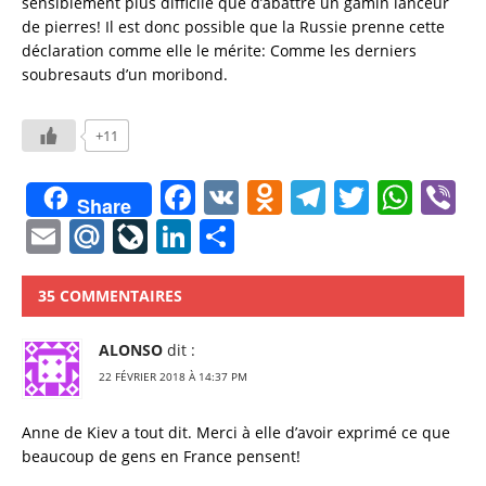
sensiblement plus difficile que d’abattre un gamin lanceur
de pierres! Il est donc possible que la Russie prenne cette
déclaration comme elle le mérite: Comme les derniers
soubresauts d’un moribond.
+11
F
V
O
T
T
W
V
Share
a
K
d
el
w
h
b
E
M
Li
Li
P
c
n
e
it
at
e
m
ai
v
n
a
e
o
gr
te
s
ai
l.
eJ
k
rt
35 COMMENTAIRES
b
kl
a
r
A
l
R
o
e
a
ALONSO
dit :
o
a
m
p
u
u
dI
g
22 FÉVRIER 2018 À 14:37 PM
o
ss
p
r
n
er
k
ni
n
Anne de Kiev a tout dit. Merci à elle d’avoir exprimé ce que
beaucoup de gens en France pensent!
ki
al