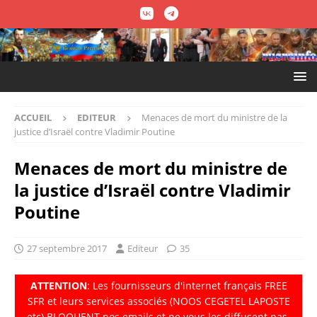
ACCUEIL
EDITEUR
Menaces de mort du ministre de la
justice d’Israël contre Vladimir Poutine
Menaces de mort du ministre de
la justice d’Israël contre Vladimir
Poutine
27 septembre 2017
Editeur
35
ATTENTION
: Les fournisseurs d'internet fran
ç
ais FREE
SFR et leurs services associés (NOOS CEGETEL LAPOSTE
etc) BLOQUENT nos emails et ne vous les diffusent pas.