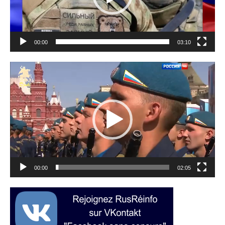
00:00
03:10
Lecteur
vidéo
00:00
02:05