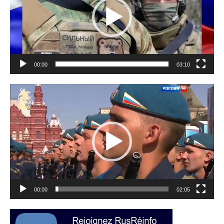
00:00
03:10
Lecteur
vidéo
00:00
02:05