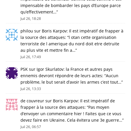
impensable de bombarder les pays d’Europe parce
qu’effectivement…
”
Juil 26, 18:28
philou
sur
Boris Karpov: Il est impératif de frapper à
la source des attaques
: “
l otan cette organisation
terroriste de l amerique du nord doit etre detruite
au plus vite et mettre fin a…
”
Juil 26, 17:49
PSK
sur
Igor Skurlatov: la France et autres pays
ennemis devront répondre de leurs actes
: “
Aucun
problème, le but serait d’avoir les armes c’est tout…
”
Juil 26, 13:33
de couvreur
sur
Boris Karpov: Il est impératif de
frapper à la source des attaques
: “
Pas moyen
d’envoyer un commentaire hier ! Faites que ce vous
devez faire en Ukraine. Cela évitera une 3e guerre…
”
Juil 26, 06:57