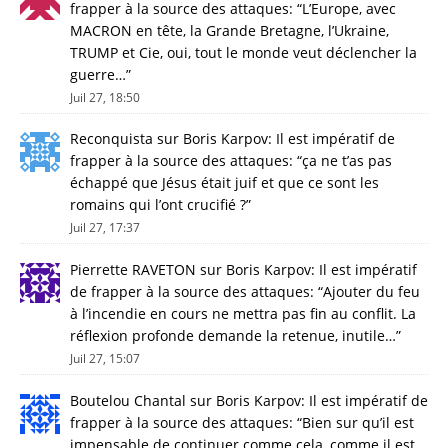
frapper à la source des attaques
: “
L’Europe, avec
MACRON en tête, la Grande Bretagne, l’Ukraine,
TRUMP et Cie, oui, tout le monde veut déclencher la
guerre…
”
Juil 27, 18:50
Reconquista
sur
Boris Karpov: Il est impératif de
frapper à la source des attaques
: “
ça ne t’as pas
échappé que Jésus était juif et que ce sont les
romains qui l’ont crucifié ?
”
Juil 27, 17:37
Pierrette RAVETON
sur
Boris Karpov: Il est impératif
de frapper à la source des attaques
: “
Ajouter du feu
à l’incendie en cours ne mettra pas fin au conflit. La
réflexion profonde demande la retenue, inutile…
”
Juil 27, 15:07
Boutelou Chantal
sur
Boris Karpov: Il est impératif de
frapper à la source des attaques
: “
Bien sur qu’il est
impensable de continuer comme cela, comme il est