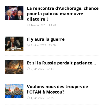
La rencontre d’Anchorage, chance
pour la paix ou manœuvre
dilatoire ?
14 août 2025
20
Il y aura la guerre
9 juillet 2025
30
Et si la Russie perdait patience…
7 juin 2025
13
Voulons-nous des troupes de
l’OTAN à Moscou?
1 juin 2025
25