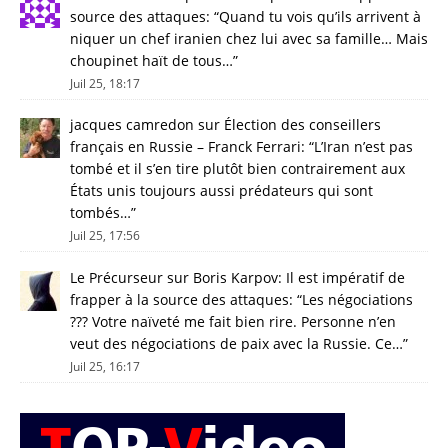
source des attaques
: “
Quand tu vois qu’ils arrivent à
niquer un chef iranien chez lui avec sa famille… Mais
choupinet haït de tous…
”
Juil 25, 18:17
jacques camredon
sur
Élection des conseillers
français en Russie – Franck Ferrari
: “
L’Iran n’est pas
tombé et il s’en tire plutôt bien contrairement aux
États unis toujours aussi prédateurs qui sont
tombés…
”
Juil 25, 17:56
Le Précurseur
sur
Boris Karpov: Il est impératif de
frapper à la source des attaques
: “
Les négociations
??? Votre naïveté me fait bien rire. Personne n’en
veut des négociations de paix avec la Russie. Ce…
”
Juil 25, 16:17