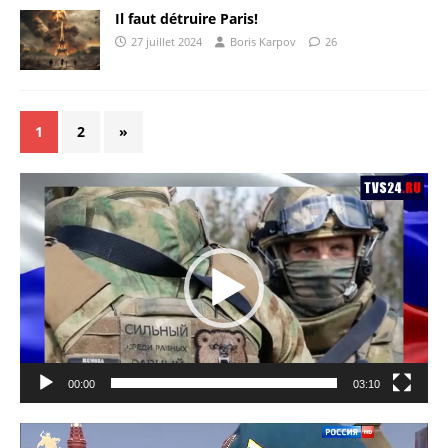
Il faut détruire Paris!
27 juillet 2024
Boris Karpov
26
1
2
»
Lecteur
vidéo
00:00
03:10
Lecteur