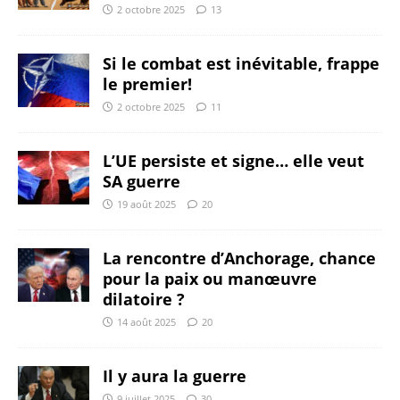
2 octobre 2025
13
Si le combat est inévitable, frappe
le premier!
2 octobre 2025
11
L’UE persiste et signe… elle veut
SA guerre
19 août 2025
20
La rencontre d’Anchorage, chance
pour la paix ou manœuvre
dilatoire ?
14 août 2025
20
Il y aura la guerre
9 juillet 2025
30