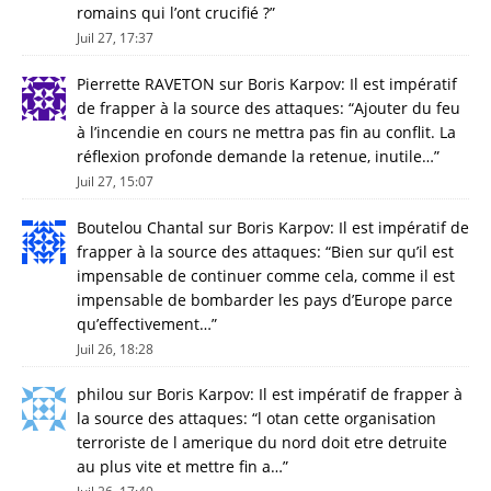
romains qui l’ont crucifié ?
”
Juil 27, 17:37
Pierrette RAVETON
sur
Boris Karpov: Il est impératif
de frapper à la source des attaques
: “
Ajouter du feu
à l’incendie en cours ne mettra pas fin au conflit. La
réflexion profonde demande la retenue, inutile…
”
Juil 27, 15:07
Boutelou Chantal
sur
Boris Karpov: Il est impératif de
frapper à la source des attaques
: “
Bien sur qu’il est
impensable de continuer comme cela, comme il est
impensable de bombarder les pays d’Europe parce
qu’effectivement…
”
Juil 26, 18:28
philou
sur
Boris Karpov: Il est impératif de frapper à
la source des attaques
: “
l otan cette organisation
terroriste de l amerique du nord doit etre detruite
au plus vite et mettre fin a…
”