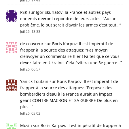
Juil 26, 17:49
PSK
sur
Igor Skurlatov: la France et autres pays
ennemis devront répondre de leurs actes
: “
Aucun
problème, le but serait d’avoir les armes c’est tout…
”
Juil 26, 13:33
de couvreur
sur
Boris Karpov: Il est impératif de
frapper à la source des attaques
: “
Pas moyen
d’envoyer un commentaire hier ! Faites que ce vous
devez faire en Ukraine. Cela évitera une 3e guerre…
”
Juil 26, 06:57
Yanick Toutain
sur
Boris Karpov: Il est impératif de
frapper à la source des attaques
: “
Proposer des
bombardiers d’eau à la France aurait un impact
géant CONTRE MACRON ET SA GUERRE De plus en
plus…
”
Juil 26, 03:02
Mosin
sur
Boris Karpov: Il est impératif de frapper à