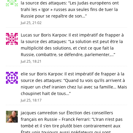
la source des attaques
: “
Les Judas européens ont
trahi les « Igor » russes aux seules fins de tuer la
Russie pour se repaître de son…
”
Juil 25, 21:02
Lucas
sur
Boris Karpov: Il est impératif de frapper à
la source des attaques
: “
La solution est peut être la
multiplicité des solutions, et c’est ce que fait la
Russie, combattre, se défendre, parlementer,…
”
Juil 25, 18:21
elie
sur
Boris Karpov: Il est impératif de frapper à la
source des attaques
: “
Quand tu vois qu’ils arrivent à
niquer un chef iranien chez lui avec sa famille… Mais
choupinet haït de tous…
”
Juil 25, 18:17
jacques camredon
sur
Élection des conseillers
français en Russie – Franck Ferrari
: “
L’Iran n’est pas
tombé et il s’en tire plutôt bien contrairement aux
États unis toujours aussi prédateurs qui sont