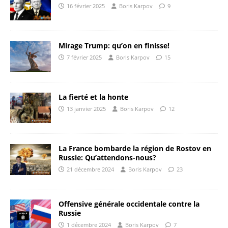
16 février 2025
Boris Karpov
9
Mirage Trump: qu’on en finisse!
7 février 2025
Boris Karpov
15
La fierté et la honte
13 janvier 2025
Boris Karpov
12
La France bombarde la région de Rostov en
Russie: Qu’attendons-nous?
21 décembre 2024
Boris Karpov
23
Offensive générale occidentale contre la
Russie
1 décembre 2024
Boris Karpov
7