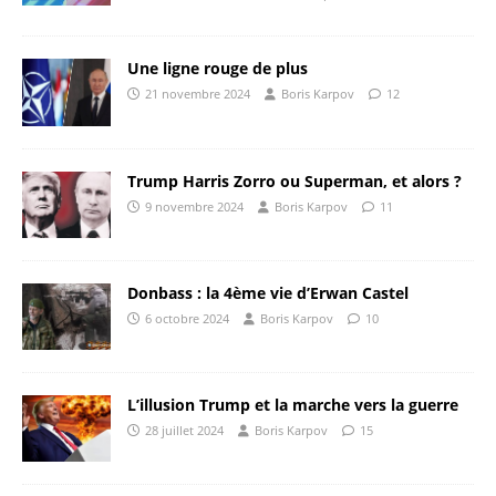
Une ligne rouge de plus
21 novembre 2024
Boris Karpov
12
Trump Harris Zorro ou Superman, et alors ?
9 novembre 2024
Boris Karpov
11
Donbass : la 4ème vie d’Erwan Castel
6 octobre 2024
Boris Karpov
10
L’illusion Trump et la marche vers la guerre
28 juillet 2024
Boris Karpov
15