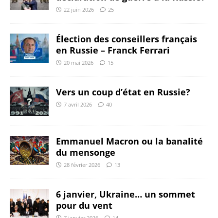
22 juin 2026
25
Élection des conseillers français
en Russie – Franck Ferrari
20 mai 2026
15
Vers un coup d’état en Russie?
7 avril 2026
40
Emmanuel Macron ou la banalité
du mensonge
28 février 2026
13
6 janvier, Ukraine… un sommet
pour du vent
7 janvier 2026
14