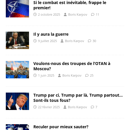
Si le combat est inévitable, frappe le
premier!
2 octobre 2025
Boris Karpov
11
Il y aura la guerre
9 juillet 2025
Boris Karpov
30
Voulons-nous des troupes de l’OTAN à
Moscou?
1 juin 2025
Boris Karpov
25
Trump par ci, Trump par là, Trump partout…
Sont-ils tous fous?
22 février 2025
Boris Karpov
7
Reculer pour mieux sauter?