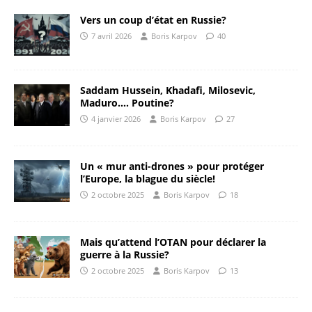
Vers un coup d’état en Russie?
7 avril 2026
Boris Karpov
40
Saddam Hussein, Khadafi, Milosevic,
Maduro…. Poutine?
4 janvier 2026
Boris Karpov
27
Un « mur anti-drones » pour protéger
l’Europe, la blague du siècle!
2 octobre 2025
Boris Karpov
18
Mais qu’attend l’OTAN pour déclarer la
guerre à la Russie?
2 octobre 2025
Boris Karpov
13