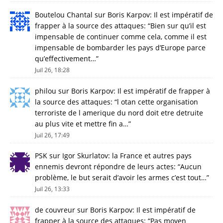
Boutelou Chantal
sur
Boris Karpov: Il est impératif de
frapper à la source des attaques
: “
Bien sur qu’il est
impensable de continuer comme cela, comme il est
impensable de bombarder les pays d’Europe parce
qu’effectivement…
”
Juil 26, 18:28
philou
sur
Boris Karpov: Il est impératif de frapper à
la source des attaques
: “
l otan cette organisation
terroriste de l amerique du nord doit etre detruite
au plus vite et mettre fin a…
”
Juil 26, 17:49
PSK
sur
Igor Skurlatov: la France et autres pays
ennemis devront répondre de leurs actes
: “
Aucun
problème, le but serait d’avoir les armes c’est tout…
”
Juil 26, 13:33
de couvreur
sur
Boris Karpov: Il est impératif de
frapper à la source des attaques
: “
Pas moyen