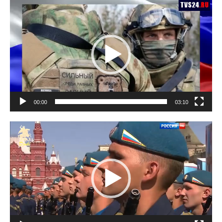
Lecteur
vidéo
00:00
03:10
Lecteur
vidéo