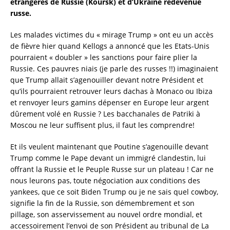
étrangères de Russie (Koursk) et d’Ukraine redevenue
russe.
Les malades victimes du « mirage Trump » ont eu un accès
de fièvre hier quand Kellogs a annoncé que les Etats-Unis
pourraient « doubler » les sanctions pour faire plier la
Russie. Ces pauvres niais (je parle des russes !!) imaginaient
que Trump allait s’agenouiller devant notre Président et
qu’ils pourraient retrouver leurs dachas à Monaco ou Ibiza
et renvoyer leurs gamins dépenser en Europe leur argent
dûrement volé en Russie ? Les bacchanales de Patriki à
Moscou ne leur suffisent plus, il faut les comprendre!
Et ils veulent maintenant que Poutine s’agenouille devant
Trump comme le Pape devant un immigré clandestin, lui
offrant la Russie et le Peuple Russe sur un plateau ! Car ne
nous leurons pas, toute négociation aux conditions des
yankees, que ce soit Biden Trump ou je ne sais quel cowboy,
signifie la fin de la Russie, son démembrement et son
pillage, son asservissement au nouvel ordre mondial, et
accessoirement l’envoi de son Président au tribunal de La