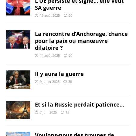
L’UE persiste et signe… elle veut
SA guerre
19 août 2025
20
La rencontre d’Anchorage, chance
pour la paix ou manœuvre
dilatoire ?
14 août 2025
20
Il y aura la guerre
9 juillet 2025
30
Et si la Russie perdait patience…
7 juin 2025
13
Voulons-nous des troupes de