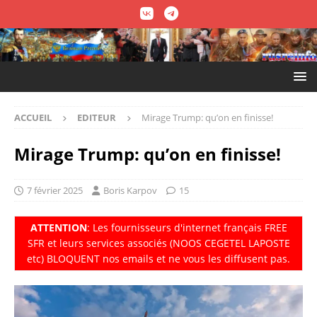
ACCUEIL
EDITEUR
Mirage Trump: qu’on en finisse!
Mirage Trump: qu’on en finisse!
7 février 2025
Boris Karpov
15
ATTENTION
: Les fournisseurs d'internet fran
ç
ais FREE
SFR et leurs services associés (NOOS CEGETEL LAPOSTE
etc) BLOQUENT nos emails et ne vous les diffusent pas.