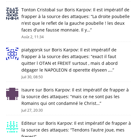
Tonton Cristobal
sur
Boris Karpov: Il est impératif de
frapper à la source des attaques
: “
La droite poubelle
n’est que le reflet de la gauche poubelle ! les deux
faces d’une fausse monnaie. Il y…
”
Août 2, 11:34
piatygorsk
sur
Boris Karpov: Il est impératif de
frapper à la source des attaques
: “
exact il faut
quitter l OTAN et FREXIT surtout , mais d abord
dégager le NAPOLEON d operette élyseen ,…
”
Juil 30, 08:50
Isaure
sur
Boris Karpov: Il est impératif de frapper à
la source des attaques
: “
mais ce ne sont pas les
Romains qui ont condamné le Christ…
”
Juil 27, 20:30
Editeur
sur
Boris Karpov: Il est impératif de frapper à
la source des attaques
: “
Tendons l’autre joue, mes
freres!
”