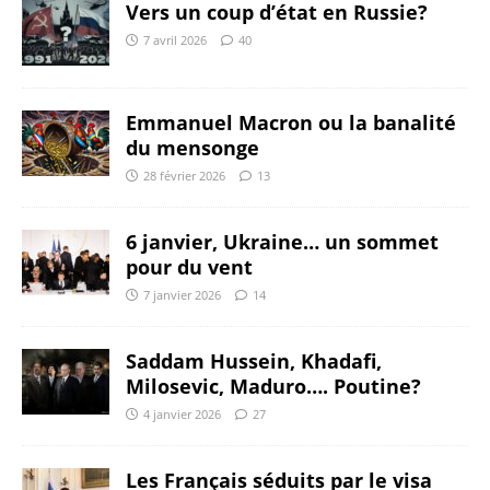
Vers un coup d’état en Russie?
7 avril 2026
40
Emmanuel Macron ou la banalité
du mensonge
28 février 2026
13
6 janvier, Ukraine… un sommet
pour du vent
7 janvier 2026
14
Saddam Hussein, Khadafi,
Milosevic, Maduro…. Poutine?
4 janvier 2026
27
Les Français séduits par le visa