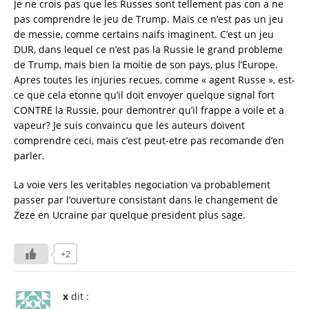
k
ni
n
Je ne crois pas que les Russes sont tellement pas con a ne
pas comprendre le jeu de Trump. Mais ce n’est pas un jeu
ki
al
de messie, comme certains naifs imaginent. C’est un jeu
DUR, dans lequel ce n’est pas la Russie le grand probleme
de Trump, mais bien la moitie de son pays, plus l’Europe.
Apres toutes les injuries recues, comme « agent Russe », est-
ce que cela etonne qu’il doit envoyer quelque signal fort
CONTRE la Russie, pour demontrer qu’il frappe a voile et a
vapeur? Je suis convaincu que les auteurs doivent
comprendre ceci, mais c’est peut-etre pas recomande d’en
parler.
La voie vers les veritables negociation va probablement
passer par l’ouverture consistant dans le changement de
Zeze en Ucraine par quelque president plus sage.
+2
x
dit :