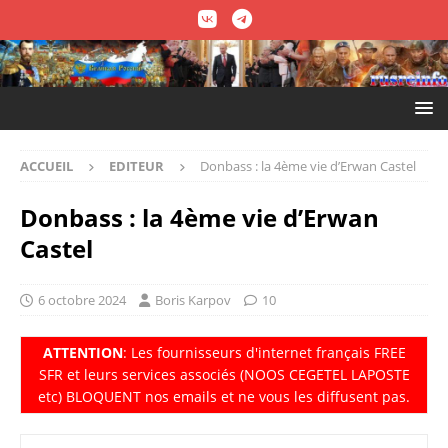
ACCUEIL
EDITEUR
Donbass : la 4ème vie d’Erwan Castel
Donbass : la 4ème vie d’Erwan
Castel
6 octobre 2024
Boris Karpov
10
ATTENTION
: Les fournisseurs d'internet fran
ç
ais FREE
SFR et leurs services associés (NOOS CEGETEL LAPOSTE
etc) BLOQUENT nos emails et ne vous les diffusent pas.