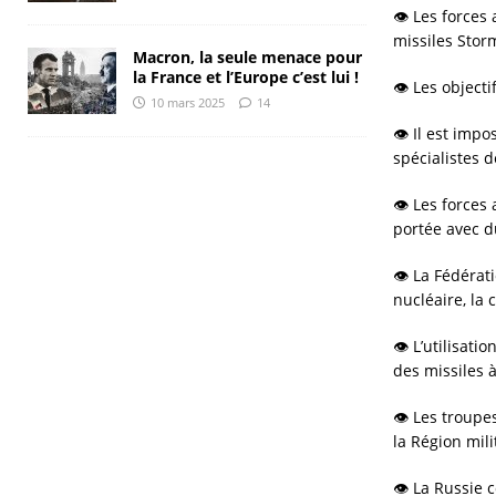
👁 Les forces
missiles Sto
Macron, la seule menace pour
la France et l’Europe c’est lui !
👁 Les objecti
10 mars 2025
14
👁 Il est impo
spécialistes d
👁 Les forces
portée avec d
👁 La Fédérat
nucléaire, la 
👁 L’utilisat
des missiles 
👁 Les troupe
la Région mil
👁 La Russie c