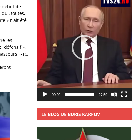
vidéo
e début de
 qui, toutes,
e » n’ait été
ré les
l défensif »,
hasseurs F-16.
seront
00:00
27:59
LE BLOG DE BORIS KARPOV