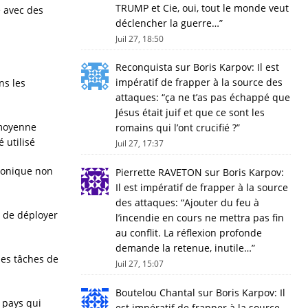
TRUMP et Cie, oui, tout le monde veut
e avec des
déclencher la guerre…
”
Juil 27, 18:50
Reconquista
sur
Boris Karpov: Il est
impératif de frapper à la source des
ns les
attaques
: “
ça ne t’as pas échappé que
Jésus était juif et que ce sont les
 moyenne
romains qui l’ont crucifié ?
”
 utilisé
Juil 27, 17:37
sonique non
Pierrette RAVETON
sur
Boris Karpov:
Il est impératif de frapper à la source
des attaques
: “
Ajouter du feu à
t de déployer
l’incendie en cours ne mettra pas fin
au conflit. La réflexion profonde
demande la retenue, inutile…
”
les tâches de
Juil 27, 15:07
Boutelou Chantal
sur
Boris Karpov: Il
s pays qui
est impératif de frapper à la source