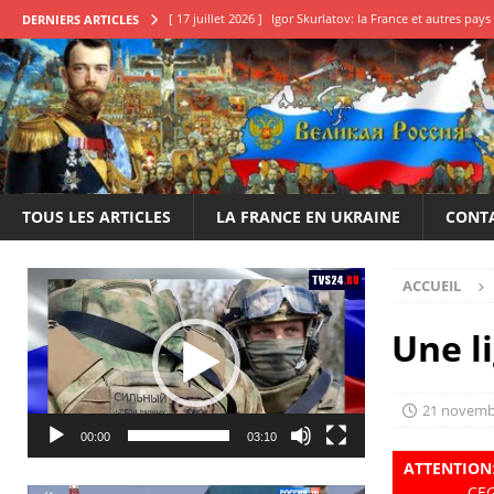
[ 17 juillet 2026 ]
Igor Skurlatov: la France et autres pa
DERNIERS ARTICLES
[ 11 juillet 2026 ]
Qu’attendons-nous pour en finir?
E
[ 22 juin 2026 ]
Le 14 juillet de la honte, une déclaration
[ 20 mai 2026 ]
Élection des conseillers français en Russi
[ 25 juillet 2026 ]
Boris Karpov: Il est impératif de frappe
TOUS LES ARTICLES
LA FRANCE EN UKRAINE
CONT
Lecteur
ACCUEIL
vidéo
Une l
21 novemb
00:00
03:10
ATTENTION
CEG