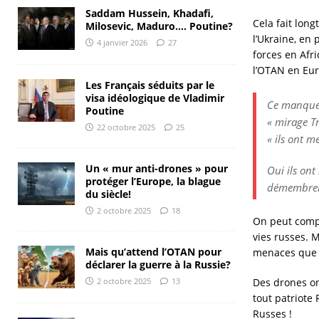
Saddam Hussein, Khadafi,
Cela fait lon
Milosevic, Maduro…. Poutine?
l’Ukraine, en 
4 janvier 2026
27
forces en Afr
l’OTAN en Eu
Les Français séduits par le
visa idéologique de Vladimir
Ce manque d
Poutine
« mirage T
22 octobre 2025
25
« ils ont me
Un « mur anti-drones » pour
Oui ils ont
protéger l’Europe, la blague
démembreme
du siècle!
2 octobre 2025
18
On peut compr
vies russes. 
Mais qu’attend l’OTAN pour
menaces que l
déclarer la guerre à la Russie?
Des drones on
2 octobre 2025
13
tout patriote
Russes !