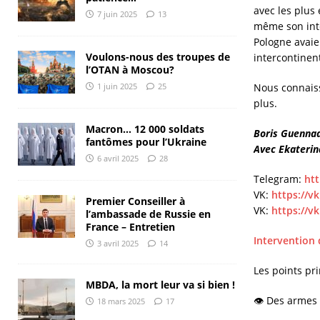
avec les plus 
7 juin 2025
13
même son inte
Pologne avaie
Voulons-nous des troupes de
intercontinen
l’OTAN à Moscou?
Nous connaisso
1 juin 2025
25
plus.
Macron… 12 000 soldats
Boris Guennad
fantômes pour l’Ukraine
Avec Ekaterina
6 avril 2025
28
Telegram:
htt
VK:
https://v
Premier Conseiller à
VK:
https://v
l’ambassade de Russie en
France – Entretien
Intervention
3 avril 2025
14
Les points pr
MBDA, la mort leur va si bien !
👁 Des armes o
18 mars 2025
17