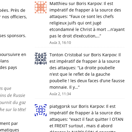
Matthieu
sur
Boris Karpov: Il est
impératif de frapper à la source des
pées. Près de
attaques
: “
Faux ce sont les chefs
nos officiers,
religieux juifs qui ont jugé
etcondamné le Christ à mort …n’ayant
 ses sponsors.
pas le droit d’exécution,…
”
Août 3, 16:10
 poursuivre en
Tonton Cristobal
sur
Boris Karpov: Il
plans
est impératif de frapper à la source
 des pays
des attaques
: “
La droite poubelle
n’est que le reflet de la gauche
poubelle ! les deux faces d’une fausse
monnaie. Il y…
”
es que
Août 2, 11:34
ains de Russie
fournit du gaz
piatygorsk
sur
Boris Karpov: Il est
e sur la tête!
impératif de frapper à la source des
attaques
: “
exact il faut quitter l OTAN
sement par
et FREXIT surtout , mais d abord
lomatiques