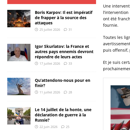
Une intervent
l’intervention
Boris Karpov: Il est impératif
de frapper à la source des
ont été franc
attaques
fournie.
25 juillet 2026
31
Toutes les li
avertissement
Igor Skurlatov: la France et
puis offensif,
autres pays ennemis devront
répondre de leurs actes
Et je suis cer
17 juillet 2026
33
prochainement
Qu’attendons-nous pour en
finir?
11 juillet 2026
28
Le 14 juillet de la honte, une
déclaration de guerre à la
Russie?
22 juin 2026
25