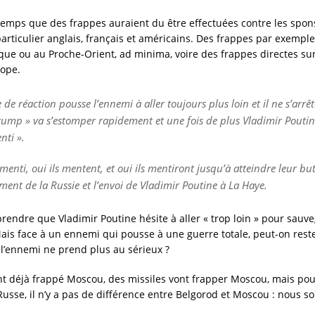
gtemps que des frappes auraient du être effectuées contre les spon
particulier anglais, français et américains. Des frappes par exemple
ique ou au Proche-Orient, ad minima, voire des frappes directes su
rope.
e réaction pousse l’ennemi à aller toujours plus loin et il ne s’arrêt
rump » va s’estomper rapidement et une fois de plus Vladimir Poutin
nti ».
 menti, oui ils mentent, et oui ils mentiront jusqu’à atteindre leur but
nt de la Russie et l’envoi de Vladimir Poutine à La Haye.
endre que Vladimir Poutine hésite à aller « trop loin » pour sauve
Mais face à un ennemi qui pousse à une guerre totale, peut-on rest
’ennemi ne prend plus au sérieux ?
t déjà frappé Moscou, des missiles vont frapper Moscou, mais pou
 Russe, il n’y a pas de différence entre Belgorod et Moscou : nous 