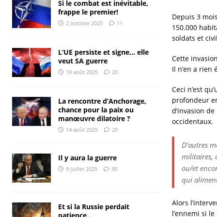
Si le combat est inévitable,
frappe le premier!
Depuis 3 mois
2 octobre 2025
11
150.000 habita
soldats et civ
L’UE persiste et signe… elle
Cette invasio
veut SA guerre
Il n’en a rien
19 août 2025
20
Ceci n’est qu’
profondeur en
La rencontre d’Anchorage,
chance pour la paix ou
d’invasion de 
manœuvre dilatoire ?
occidentaux.
14 août 2025
20
D’autres me
militaires,
Il y aura la guerre
ou/et encor
9 juillet 2025
30
qui aliment
Alors l’interv
Et si la Russie perdait
l’ennemi si l
patience…