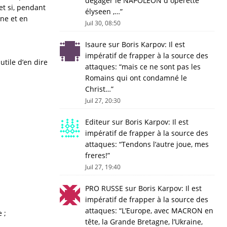
dégager le NAPOLEON d operette
et si, pendant
élyseen ,…
”
ne et en
Juil 30, 08:50
Isaure
sur
Boris Karpov: Il est
impératif de frapper à la source des
utile d’en dire
attaques
: “
mais ce ne sont pas les
Romains qui ont condamné le
Christ…
”
Juil 27, 20:30
Editeur
sur
Boris Karpov: Il est
impératif de frapper à la source des
attaques
: “
Tendons l’autre joue, mes
freres!
”
Juil 27, 19:40
PRO RUSSE
sur
Boris Karpov: Il est
impératif de frapper à la source des
attaques
: “
L’Europe, avec MACRON en
 ;
tête, la Grande Bretagne, l’Ukraine,