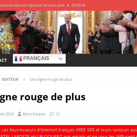
ys ennemis devront répondre de leurs actes
EDITEUR
DITEUR
 de guerre à la Russie?
EDITEUR
e – Franck Ferrari
EDITEUR
r à la source des attaques
EDITEUR
FRANÇAIS
ACT
EDITEUR
Une ligne rouge de plus
igne rouge de plus
re 2024
Boris Karpov
12
: Les fournisseurs d'internet fran
ç
ais FREE SFR et leurs services a
ETEL LAPOSTE etc) BLOQUENT nos emails et ne vous les diffusent 