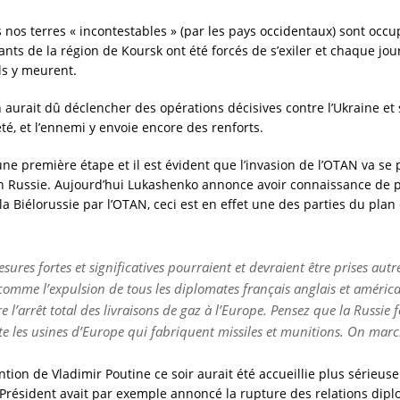
 nos terres « incontestables » (par les pays occidentaux) sont occu
nts de la région de Koursk ont été forcés de s’exiler et chaque jour 
ils y meurent.
n aurait dû déclencher des opérations décisives contre l’Ukraine et
 été, et l’ennemi y envoie encore des renforts.
une première étape et il est évident que l’invasion de l’OTAN va se
 Russie. Aujourd’hui Lukashenko annonce avoir connaissance de 
la Biélorussie par l’OTAN, ceci est en effet une des parties du plan
sures fortes et significatives pourraient et devraient être prises autr
 comme l’expulsion de tous les diplomates français anglais et améric
e l’arrêt total des livraisons de gaz à l’Europe. Pensez que la Russie 
e les usines d’Europe qui fabriquent missiles et munitions. On march
ention de Vladimir Poutine ce soir aurait été accueillie plus sérieu
e Président avait par exemple annoncé la rupture des relations dip