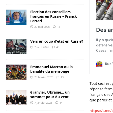
Élection des conseillers
français en Russie – Franck
Ferrari
20 mai 2026
15
Vers un coup d’état en Russie?
7 avril 2026
40
Emmanuel Macron ou la
banalité du mensonge
28 février 2026
13
Tout ceci est
réponse ferme,
6 janvier, Ukraine… un
français des 
sommet pour du vent
que parler et
7 janvier 2026
14
https://t.me/