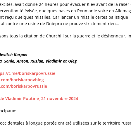
excités, avait donné 24 heures pour évacuer Kiev avant de la raser 
rvention télévisée, quelques bases en Roumanie voire en Allemag
nt reçu quelques missiles. Car lancer un missile certes balistique
tal contre une usine de Dniepro ne prouve strictement rien…
ns tous la citation de Churchill sur la guerre et le déshonneur. In
evitch Karpov
, Sonia, Anton, Ruslan, Vladimir et Oleg
ps://t.me/boriskarpovrussie
k.com/boriskarpovblog
k.com/boriskarpovrussie
 de Vladimir Poutine, 21 novembre 2024
incipaux:
ccidentales à longue portée ont été utilisées sur le territoire russe