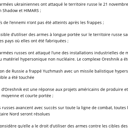
 armées ukrainiennes ont attaqué le territoire russe le 21 novembr
rm Shadow et HIMARS ;
fs de l’ennemi n’ont pas été atteints après les frappes ;
ssible d’utiliser des armes à longue portée sur le territoire russe sa
es pays où elles ont été fabriquées ;
 armées russes ont attaqué l’une des installations industrielles de
u matériel hypersonique non nucléaire. Le complexe Oreshnik a été
ion de Russie a frappé Yuzhmash avec un missile balistique hyper
cible a été touchée
ion d’Oreshnik est une réponse aux projets américains de produire e
à moyenne et courte portée ;
s russes avancent avec succès sur toute la ligne de combat, toutes 
itaire Nord seront résolues
onsidère qu’elle a le droit d’utiliser des armes contre les cibles de