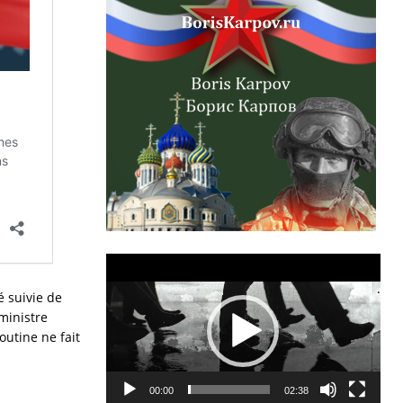
Lecteur
vidéo
é suivie de
ministre
outine ne fait
00:00
02:38