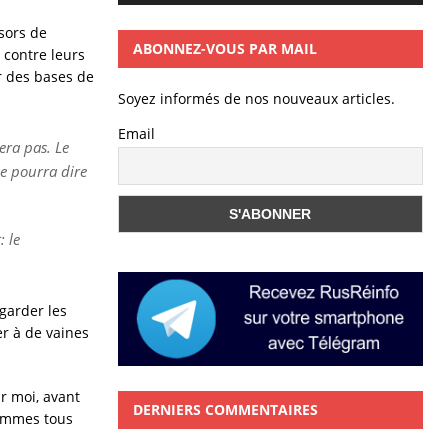
sors de
ABONNEZ-VOUS PAR MAIL
 contre leurs
r des bases de
Soyez informés de nos nouveaux articles.
Email
era pas. Le
e pourra dire
: le
garder les
er à de vaines
r moi, avant
DERNIERS COMMENTAIRES
sommes tous