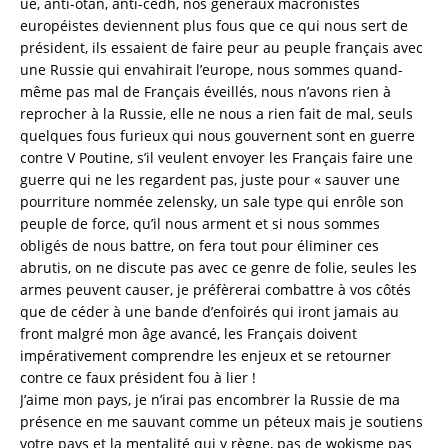
ue, anti-otan, anti-cedh, nos généraux macronistes
européistes deviennent plus fous que ce qui nous sert de
président, ils essaient de faire peur au peuple français avec
une Russie qui envahirait l’europe, nous sommes quand-
même pas mal de Français éveillés, nous n’avons rien à
reprocher à la Russie, elle ne nous a rien fait de mal, seuls
quelques fous furieux qui nous gouvernent sont en guerre
contre V Poutine, s’il veulent envoyer les Français faire une
guerre qui ne les regardent pas, juste pour « sauver une
pourriture nommée zelensky, un sale type qui enrôle son
peuple de force, qu’il nous arment et si nous sommes
obligés de nous battre, on fera tout pour éliminer ces
abrutis, on ne discute pas avec ce genre de folie, seules les
armes peuvent causer, je préfèrerai combattre à vos côtés
que de céder à une bande d’enfoirés qui iront jamais au
front malgré mon âge avancé, les Français doivent
impérativement comprendre les enjeux et se retourner
contre ce faux président fou à lier !
J’aime mon pays, je n’irai pas encombrer la Russie de ma
présence en me sauvant comme un péteux mais je soutiens
votre pays et la mentalité qui y règne, pas de wokisme pas