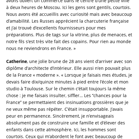
avons ouvert un commerce dans le centre d’une petite ville
à deux heures de Moscou. Ici les gens sont gentils, courtois.
Nous avons été accueillis avec curiosité mais avec beaucoup
d’amabilité. Les Russes apprécient la charcuterie française
et j’ai trouvé d’excellents fournisseurs pour mes
préparations. Plus de tags sur la vitrine, plus de menaces, et
notre fils s’est très vite fait des copains. Pour rien au monde
nous ne reviendrons en France. »
Catherine
, une jolie brune de 28 ans vient d’arriver avec son
diplôme d’architecte d’intérieur. Elle aussi n’en pouvait plus
de la France « moderne ». « Lorsque je faisais mes études, je
devais faire dix/quinze minutes à pied entre l’école et mon
studio à Toulouse. Sur le chemin c’était toujours la même
chose : je me faisais insulter, siffler… Les ‘’chances pour la
France’’ se permettaient des insinuations grossières que je
ne veux même pas répéter. C’était insupportable. J’avais
peur en permanence. Sincèrement, je n’envisageais
absolument pas de construire une famille et d’élever des
enfants dans cette atmosphère. Ici, les hommes sont
courtois. Ceux qui m’abordent le font avec beaucoup de