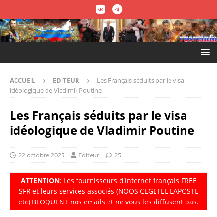
ACCUEIL
EDITEUR
Les Français séduits par le visa
idéologique de Vladimir Poutine
Les Français séduits par le visa
idéologique de Vladimir Poutine
22 octobre 2025
Editeur
25
ATTENTION
: Les fournisseurs d'internet fran
ç
ais FREE
SFR et leurs services associés (NOOS CEGETEL LAPOSTE
etc) BLOQUENT nos emails et ne vous les diffusent pas.