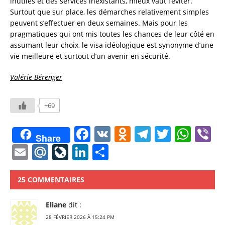
inutiles et des services inexistants, mieux vaut l’éviter.
Surtout que sur place, les démarches relativement simples
peuvent s’effectuer en deux semaines. Mais pour les
pragmatiques qui ont mis toutes les chances de leur côté en
assumant leur choix, le visa idéologique est synonyme d’une
vie meilleure et surtout d’un avenir en sécurité.
Valérie Bérenger
+69
F
V
O
T
T
W
V
Share
a
K
d
el
w
h
b
E
M
Li
Li
P
c
n
e
it
at
e
m
ai
v
n
a
e
o
gr
te
s
ai
l.
eJ
k
rt
25 COMMENTAIRES
b
kl
a
r
A
l
R
o
e
a
Eliane
dit :
o
a
m
p
u
u
dI
g
28 FÉVRIER 2026 À 15:24 PM