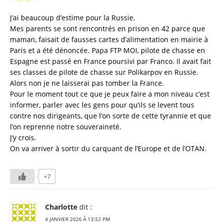
o
ss
p
r
n
er
k
ni
n
J’ai beaucoup d’estime pour la Russie.
Mes parents se sont rencontrés en prison en 42 parce que
ki
al
maman, faisait de fausses cartes d’alimentation en mairie à
Paris et a été dénoncée. Papa FTP MOI, pilote de chasse en
Espagne est passé en France poursivi par Franco. Il avait fait
ses classes de pilote de chasse sur Polikarpov en Russie.
Alors non je ne laisserai pas tomber la France.
Pour le moment tout ce que je peux faire a mon niveau c’est
informer, parler avec les gens pour qu’ils se levent tous
contre nos dirigeants, que l’on sorte de cette tyrannie et que
l’on reprenne notre souveraineté.
J’y crois.
On va arriver à sortir du carquant de l’Europe et de l’OTAN.
+7
Charlotte
dit :
4 JANVIER 2026 À 13:52 PM