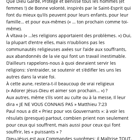
Que Dieu Garde, Protège et Bénisse tous les hommes (et
femmes !) de Bonne volonté, inspirés par le Saint-Esprit qui
font du mieux qu’ils peuvent pour leurs enfants, pour leur
famille… et pour eux-mêmes (« … ton prochain comme toi-
même).
À vltava (« …les religions apportaient des problèmes. ») Oui,
la plupart d’entre elles, mais n’oublions pas les
communautés religieuses axées sur l’aide aux souffrants,
aux abandonnés de la vie qui font un travail inestimable.
D’ailleurs rappelons-nous à quoi devraient servir les
religions: s’entraider, se soutenir et s’édifier les uns les
autres dans la vraie foi.
À cette aune, restera-t-il beaucoup de vrai religieux
(« Adorer Jésus-Dieu et aimer son prochain… ») ?
Aux autres, même s’ils vont au culte ou à la messe, Il leur
dira « JE NE VOUS CONNAIS PAS » Matthieu 7:23
Paul nous a dit « Priez pour vos Gouvernants »: à voir les
résulats (presque) partout, combien prient non seulement
pour ceux qui souffrent, mais aussi pour ceux qui font
souffrir, les « puissants » ?
Dieu-Jésus est aux Commandes suprêmes: il Maîtrise TOUT,