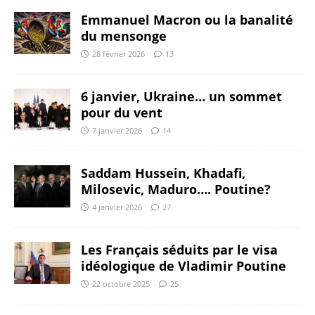
Emmanuel Macron ou la banalité
du mensonge
28 février 2026
13
6 janvier, Ukraine… un sommet
pour du vent
7 janvier 2026
14
Saddam Hussein, Khadafi,
Milosevic, Maduro…. Poutine?
4 janvier 2026
27
Les Français séduits par le visa
idéologique de Vladimir Poutine
22 octobre 2025
25