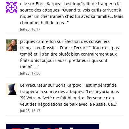
elie
sur
Boris Karpov: Il est impératif de frapper à la
source des attaques
: “
Quand tu vois qu’ils arrivent à
niquer un chef iranien chez lui avec sa famille… Mais
choupinet haït de tous…
”
Juil 25, 18:17
jacques camredon
sur
Élection des conseillers
français en Russie – Franck Ferrari
: “
L’Iran n’est pas
tombé et il s’en tire plutôt bien contrairement aux
États unis toujours aussi prédateurs qui sont
tombés…
”
Juil 25, 17:56
Le Précurseur
sur
Boris Karpov: Il est impératif de
frapper à la source des attaques
: “
Les négociations
??? Votre naïveté me fait bien rire. Personne n’en
veut des négociations de paix avec la Russie. Ce…
”
Juil 25, 16:17