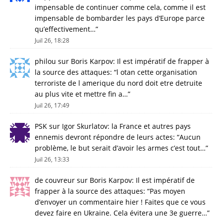
impensable de continuer comme cela, comme il est
impensable de bombarder les pays d’Europe parce
qu’effectivement…
”
Juil 26, 18:28
philou
sur
Boris Karpov: Il est impératif de frapper à
la source des attaques
: “
l otan cette organisation
terroriste de l amerique du nord doit etre detruite
au plus vite et mettre fin a…
”
Juil 26, 17:49
PSK
sur
Igor Skurlatov: la France et autres pays
ennemis devront répondre de leurs actes
: “
Aucun
problème, le but serait d’avoir les armes c’est tout…
”
Juil 26, 13:33
de couvreur
sur
Boris Karpov: Il est impératif de
frapper à la source des attaques
: “
Pas moyen
d’envoyer un commentaire hier ! Faites que ce vous
devez faire en Ukraine. Cela évitera une 3e guerre…
”