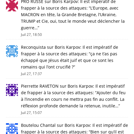
PRO RUSSE
sur
Boris Karpov: Il est impératif de
frapper à la source des attaques
: “
L’Europe, avec
MACRON en tête, la Grande Bretagne, l’Ukraine,
TRUMP et Cie, oui, tout le monde veut déclencher la
guerre…
”
Juil 27, 18:50
Reconquista
sur
Boris Karpov: Il est impératif de
frapper à la source des attaques
: “
ça ne t’as pas
échappé que Jésus était juif et que ce sont les
romains qui l’ont crucifié ?
”
Juil 27, 17:37
Pierrette RAVETON
sur
Boris Karpov: Il est impératif
de frapper à la source des attaques
: “
Ajouter du feu
à l’incendie en cours ne mettra pas fin au conflit. La
réflexion profonde demande la retenue, inutile…
”
Juil 27, 15:07
Boutelou Chantal
sur
Boris Karpov: Il est impératif de
frapper à la source des attaques
: “
Bien sur qu’il est