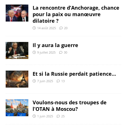
La rencontre d’Anchorage, chance
pour la paix ou manœuvre
dilatoire ?
14 août 2025
20
Il y aura la guerre
9 juillet 2025
30
Et si la Russie perdait patience…
7 juin 2025
13
Voulons-nous des troupes de
l’OTAN à Moscou?
1 juin 2025
25