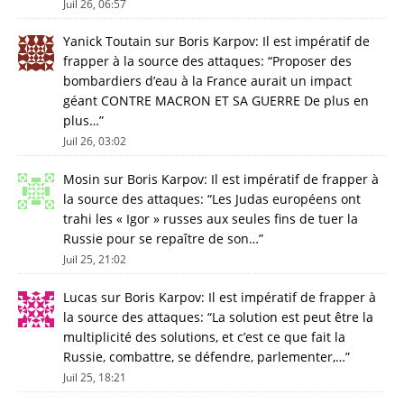
Juil 26, 06:57
Yanick Toutain
sur
Boris Karpov: Il est impératif de
frapper à la source des attaques
: “
Proposer des
bombardiers d’eau à la France aurait un impact
géant CONTRE MACRON ET SA GUERRE De plus en
plus…
”
Juil 26, 03:02
Mosin
sur
Boris Karpov: Il est impératif de frapper à
la source des attaques
: “
Les Judas européens ont
trahi les « Igor » russes aux seules fins de tuer la
Russie pour se repaître de son…
”
Juil 25, 21:02
Lucas
sur
Boris Karpov: Il est impératif de frapper à
la source des attaques
: “
La solution est peut être la
multiplicité des solutions, et c’est ce que fait la
Russie, combattre, se défendre, parlementer,…
”
Juil 25, 18:21