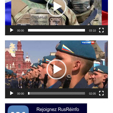
00:00
03:10
Lecteur
vidéo
00:00
02:05