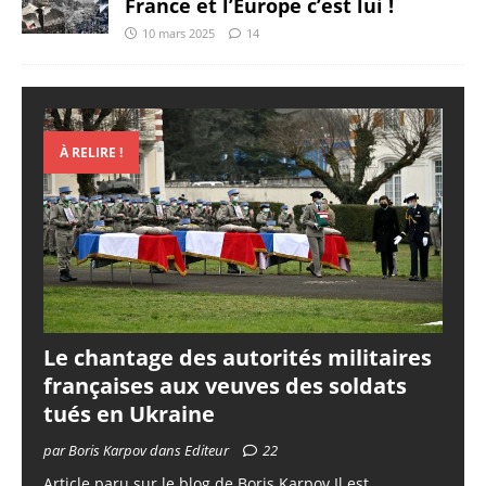
France et l’Europe c’est lui !
10 mars 2025
14
À RELIRE !
Le chantage des autorités militaires
françaises aux veuves des soldats
tués en Ukraine
par Boris Karpov dans Editeur
22
Article paru sur le blog de Boris Karpov Il est