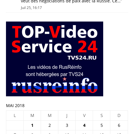
veut des négociations de paix avec la Russie. Ce…
”
Juil 25, 16:17
MAI 2018
L
M
M
J
V
S
D
1
2
3
4
5
6