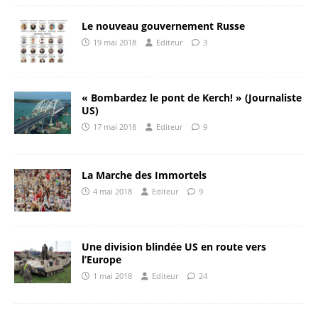
Le nouveau gouvernement Russe
19 mai 2018
Editeur
3
« Bombardez le pont de Kerch! » (Journaliste
US)
17 mai 2018
Editeur
9
La Marche des Immortels
4 mai 2018
Editeur
9
Une division blindée US en route vers
l’Europe
1 mai 2018
Editeur
24