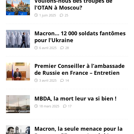
Voulons-nous des troupes de
l’OTAN à Moscou?
1 juin 2025
25
Macron… 12 000 soldats fantômes
pour l’Ukraine
6 avril 2025
28
Premier Conseiller à l’ambassade
de Russie en France – Entretien
3 avril 2025
14
MBDA, la mort leur va si bien !
18 mars 2025
17
Macron, la seule menace pour la