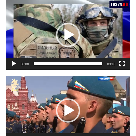
Lecteur
vidéo
00:00
03:10
Lecteur
vidéo