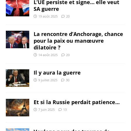
L’UE persiste et signe… elle veut
SA guerre
19 août 2025
20
La rencontre d’Anchorage, chance
pour la paix ou manœuvre
dilatoire ?
14 août 2025
20
Il y aura la guerre
9 juillet 2025
30
Et si la Russie perdait patience…
7 juin 2025
13