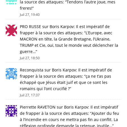
la source des attaques
: “
Tendons l’autre joue, mes
freres!
”
Juil 27, 19:40
PRO RUSSE
sur
Boris Karpov: Il est impératif de
frapper à la source des attaques
: “
L’Europe, avec
MACRON en tête, la Grande Bretagne, l’Ukraine,
TRUMP et Cie, oui, tout le monde veut déclencher la
guerre…
”
Juil 27, 18:50
Reconquista
sur
Boris Karpov: Il est impératif de
frapper à la source des attaques
: “
ça ne t’as pas
échappé que Jésus était juif et que ce sont les
romains qui l’ont crucifié ?
”
Juil 27, 17:37
Pierrette RAVETON
sur
Boris Karpov: Il est impératif
de frapper à la source des attaques
: “
Ajouter du feu
à l’incendie en cours ne mettra pas fin au conflit. La
réflexion profonde demande la retenue, inutile…
”