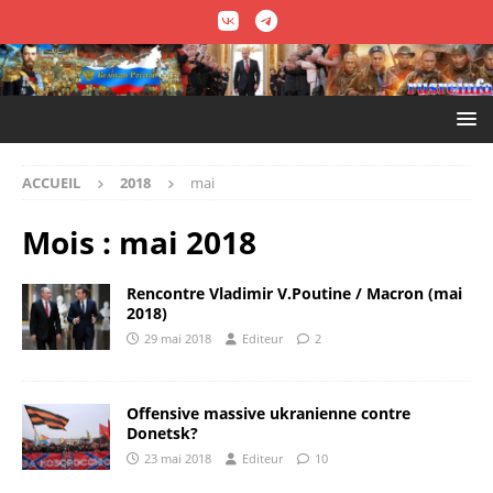
ACCUEIL
2018
mai
Mois :
mai 2018
Rencontre Vladimir V.Poutine / Macron (mai
2018)
29 mai 2018
Editeur
2
Offensive massive ukranienne contre
Donetsk?
23 mai 2018
Editeur
10