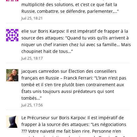
multiplicité des solutions, et c’est ce que fait la
Russie, combattre, se défendre, parlementer,…
”
Juil 25, 18:21
elie
sur
Boris Karpov: Il est impératif de frapper à la
source des attaques
: “
Quand tu vois qu’ils arrivent à
niquer un chef iranien chez lui avec sa famille… Mais
choupinet haït de tous…
”
Juil 25, 18:17
jacques camredon
sur
Élection des conseillers
français en Russie – Franck Ferrari
: “
L’Iran n’est pas
tombé et il s’en tire plutôt bien contrairement aux
États unis toujours aussi prédateurs qui sont
tombés…
”
Juil 25, 17:56
Le Précurseur
sur
Boris Karpov: Il est impératif de
frapper à la source des attaques
: “
Les négociations
??? Votre naïveté me fait bien rire. Personne n’en