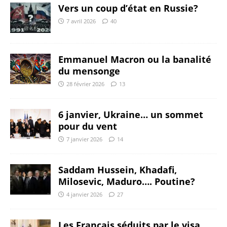
Vers un coup d’état en Russie?
7 avril 2026
40
Emmanuel Macron ou la banalité
du mensonge
28 février 2026
13
6 janvier, Ukraine… un sommet
pour du vent
7 janvier 2026
14
Saddam Hussein, Khadafi,
Milosevic, Maduro…. Poutine?
4 janvier 2026
27
Les Français séduits par le visa