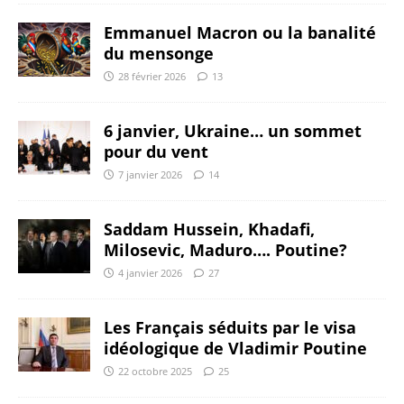
Emmanuel Macron ou la banalité
du mensonge
28 février 2026
13
6 janvier, Ukraine… un sommet
pour du vent
7 janvier 2026
14
Saddam Hussein, Khadafi,
Milosevic, Maduro…. Poutine?
4 janvier 2026
27
Les Français séduits par le visa
idéologique de Vladimir Poutine
22 octobre 2025
25