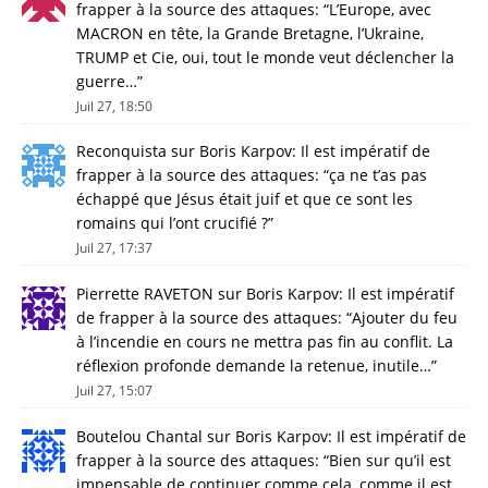
frapper à la source des attaques
: “
L’Europe, avec
MACRON en tête, la Grande Bretagne, l’Ukraine,
TRUMP et Cie, oui, tout le monde veut déclencher la
guerre…
”
Juil 27, 18:50
Reconquista
sur
Boris Karpov: Il est impératif de
frapper à la source des attaques
: “
ça ne t’as pas
échappé que Jésus était juif et que ce sont les
romains qui l’ont crucifié ?
”
Juil 27, 17:37
Pierrette RAVETON
sur
Boris Karpov: Il est impératif
de frapper à la source des attaques
: “
Ajouter du feu
à l’incendie en cours ne mettra pas fin au conflit. La
réflexion profonde demande la retenue, inutile…
”
Juil 27, 15:07
Boutelou Chantal
sur
Boris Karpov: Il est impératif de
frapper à la source des attaques
: “
Bien sur qu’il est
impensable de continuer comme cela, comme il est