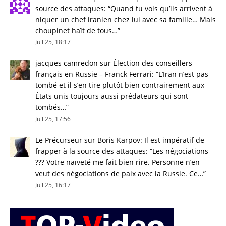
source des attaques
: “
Quand tu vois qu’ils arrivent à
niquer un chef iranien chez lui avec sa famille… Mais
choupinet haït de tous…
”
Juil 25, 18:17
jacques camredon
sur
Élection des conseillers
français en Russie – Franck Ferrari
: “
L’Iran n’est pas
tombé et il s’en tire plutôt bien contrairement aux
États unis toujours aussi prédateurs qui sont
tombés…
”
Juil 25, 17:56
Le Précurseur
sur
Boris Karpov: Il est impératif de
frapper à la source des attaques
: “
Les négociations
??? Votre naïveté me fait bien rire. Personne n’en
veut des négociations de paix avec la Russie. Ce…
”
Juil 25, 16:17