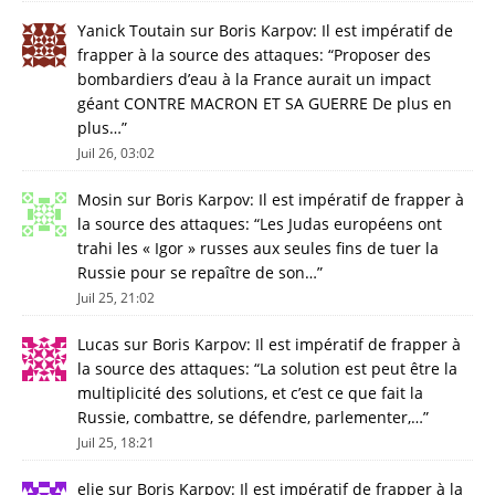
Yanick Toutain
sur
Boris Karpov: Il est impératif de
frapper à la source des attaques
: “
Proposer des
bombardiers d’eau à la France aurait un impact
géant CONTRE MACRON ET SA GUERRE De plus en
plus…
”
Juil 26, 03:02
Mosin
sur
Boris Karpov: Il est impératif de frapper à
la source des attaques
: “
Les Judas européens ont
trahi les « Igor » russes aux seules fins de tuer la
Russie pour se repaître de son…
”
Juil 25, 21:02
Lucas
sur
Boris Karpov: Il est impératif de frapper à
la source des attaques
: “
La solution est peut être la
multiplicité des solutions, et c’est ce que fait la
Russie, combattre, se défendre, parlementer,…
”
Juil 25, 18:21
elie
sur
Boris Karpov: Il est impératif de frapper à la