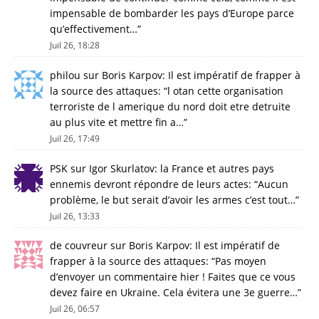
impensable de bombarder les pays d’Europe parce
qu’effectivement…
”
Juil 26, 18:28
philou
sur
Boris Karpov: Il est impératif de frapper à
la source des attaques
: “
l otan cette organisation
terroriste de l amerique du nord doit etre detruite
au plus vite et mettre fin a…
”
Juil 26, 17:49
PSK
sur
Igor Skurlatov: la France et autres pays
ennemis devront répondre de leurs actes
: “
Aucun
problème, le but serait d’avoir les armes c’est tout…
”
Juil 26, 13:33
de couvreur
sur
Boris Karpov: Il est impératif de
frapper à la source des attaques
: “
Pas moyen
d’envoyer un commentaire hier ! Faites que ce vous
devez faire en Ukraine. Cela évitera une 3e guerre…
”
Juil 26, 06:57