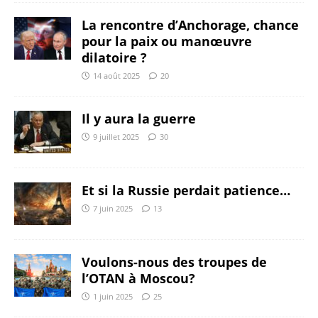
La rencontre d’Anchorage, chance
pour la paix ou manœuvre
dilatoire ?
14 août 2025
20
Il y aura la guerre
9 juillet 2025
30
Et si la Russie perdait patience…
7 juin 2025
13
Voulons-nous des troupes de
l’OTAN à Moscou?
1 juin 2025
25