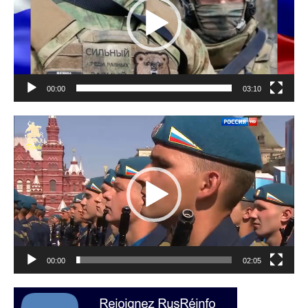
00:00
03:10
Lecteur
vidéo
00:00
02:05