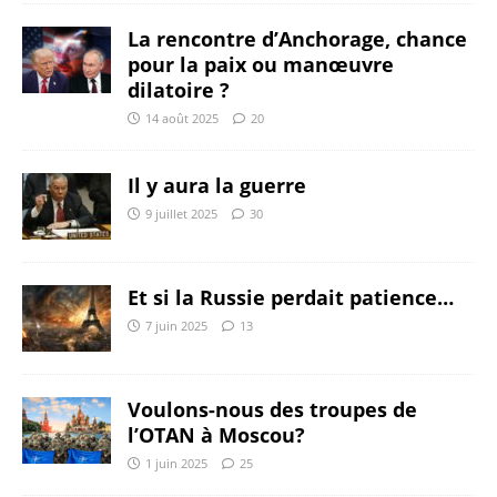
La rencontre d’Anchorage, chance
pour la paix ou manœuvre
dilatoire ?
14 août 2025
20
Il y aura la guerre
9 juillet 2025
30
Et si la Russie perdait patience…
7 juin 2025
13
Voulons-nous des troupes de
l’OTAN à Moscou?
1 juin 2025
25