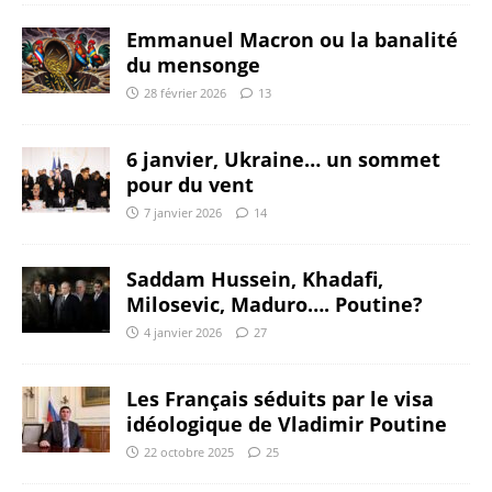
Emmanuel Macron ou la banalité
du mensonge
28 février 2026
13
6 janvier, Ukraine… un sommet
pour du vent
7 janvier 2026
14
Saddam Hussein, Khadafi,
Milosevic, Maduro…. Poutine?
4 janvier 2026
27
Les Français séduits par le visa
idéologique de Vladimir Poutine
22 octobre 2025
25