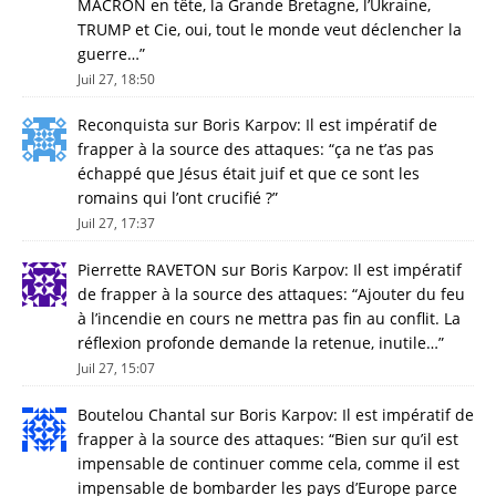
MACRON en tête, la Grande Bretagne, l’Ukraine,
TRUMP et Cie, oui, tout le monde veut déclencher la
guerre…
”
Juil 27, 18:50
Reconquista
sur
Boris Karpov: Il est impératif de
frapper à la source des attaques
: “
ça ne t’as pas
échappé que Jésus était juif et que ce sont les
romains qui l’ont crucifié ?
”
Juil 27, 17:37
Pierrette RAVETON
sur
Boris Karpov: Il est impératif
de frapper à la source des attaques
: “
Ajouter du feu
à l’incendie en cours ne mettra pas fin au conflit. La
réflexion profonde demande la retenue, inutile…
”
Juil 27, 15:07
Boutelou Chantal
sur
Boris Karpov: Il est impératif de
frapper à la source des attaques
: “
Bien sur qu’il est
impensable de continuer comme cela, comme il est
impensable de bombarder les pays d’Europe parce