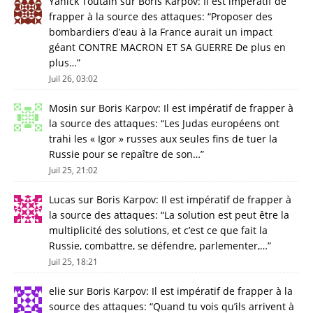
Yanick Toutain
sur
Boris Karpov: Il est impératif de
frapper à la source des attaques
: “
Proposer des
bombardiers d’eau à la France aurait un impact
géant CONTRE MACRON ET SA GUERRE De plus en
plus…
”
Juil 26, 03:02
Mosin
sur
Boris Karpov: Il est impératif de frapper à
la source des attaques
: “
Les Judas européens ont
trahi les « Igor » russes aux seules fins de tuer la
Russie pour se repaître de son…
”
Juil 25, 21:02
Lucas
sur
Boris Karpov: Il est impératif de frapper à
la source des attaques
: “
La solution est peut être la
multiplicité des solutions, et c’est ce que fait la
Russie, combattre, se défendre, parlementer,…
”
Juil 25, 18:21
elie
sur
Boris Karpov: Il est impératif de frapper à la
source des attaques
: “
Quand tu vois qu’ils arrivent à