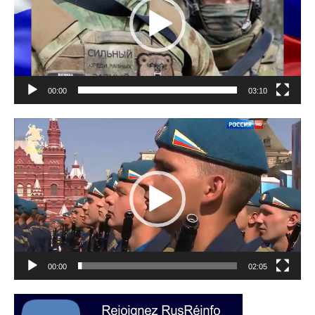
00:00
03:10
Lecteur
vidéo
00:00
02:05