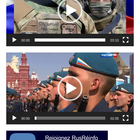
00:00
03:10
Lecteur
vidéo
00:00
02:05