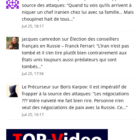
source des attaques
: “
Quand tu vois qu’ils arrivent à
niquer un chef iranien chez lui avec sa famille… Mais
choupinet haït de tous…
”
Juil 25, 18:17
jacques camredon
sur
Élection des conseillers
français en Russie – Franck Ferrari
: “
L’Iran n’est pas
tombé et il s’en tire plutôt bien contrairement aux
États unis toujours aussi prédateurs qui sont
tombés…
”
Juil 25, 17:56
Le Précurseur
sur
Boris Karpov: Il est impératif de
frapper à la source des attaques
: “
Les négociations
??? Votre naïveté me fait bien rire. Personne n’en
veut des négociations de paix avec la Russie. Ce…
”
Juil 25, 16:17