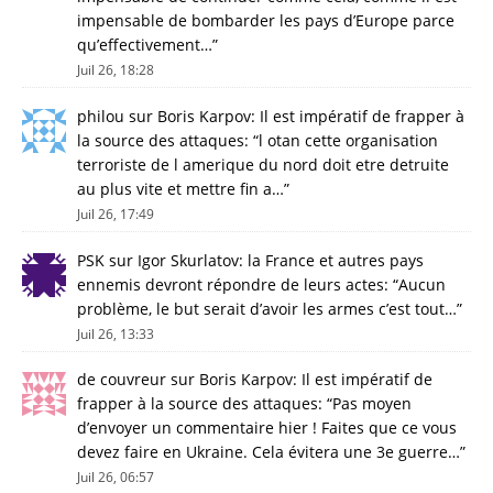
impensable de bombarder les pays d’Europe parce
qu’effectivement…
”
Juil 26, 18:28
philou
sur
Boris Karpov: Il est impératif de frapper à
la source des attaques
: “
l otan cette organisation
terroriste de l amerique du nord doit etre detruite
au plus vite et mettre fin a…
”
Juil 26, 17:49
PSK
sur
Igor Skurlatov: la France et autres pays
ennemis devront répondre de leurs actes
: “
Aucun
problème, le but serait d’avoir les armes c’est tout…
”
Juil 26, 13:33
de couvreur
sur
Boris Karpov: Il est impératif de
frapper à la source des attaques
: “
Pas moyen
d’envoyer un commentaire hier ! Faites que ce vous
devez faire en Ukraine. Cela évitera une 3e guerre…
”
Juil 26, 06:57