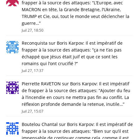
frapper à la source des attaques
: “
L’Europe, avec
MACRON en tête, la Grande Bretagne, l’Ukraine,
TRUMP et Cie, oui, tout le monde veut déclencher la
guerre…
”
Juil 27, 18:50
Reconquista
sur
Boris Karpov: Il est impératif de
frapper à la source des attaques
: “
ça ne t’as pas
échappé que Jésus était juif et que ce sont les
romains qui l’ont crucifié ?
”
Juil 27, 17:37
Pierrette RAVETON
sur
Boris Karpov: Il est impératif
de frapper à la source des attaques
: “
Ajouter du feu
à l’incendie en cours ne mettra pas fin au conflit. La
réflexion profonde demande la retenue, inutile…
”
Juil 27, 15:07
Boutelou Chantal
sur
Boris Karpov: Il est impératif de
frapper à la source des attaques
: “
Bien sur qu’il est
impensable de continuer comme cela, comme il est