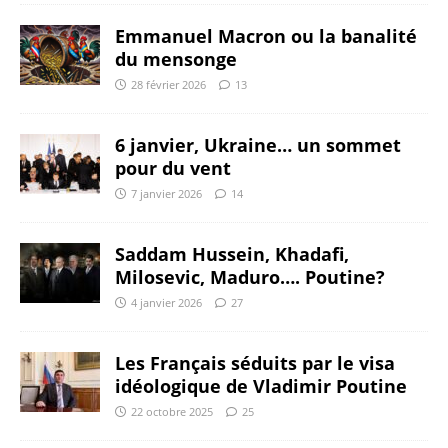
Emmanuel Macron ou la banalité
du mensonge
28 février 2026
13
6 janvier, Ukraine… un sommet
pour du vent
7 janvier 2026
14
Saddam Hussein, Khadafi,
Milosevic, Maduro…. Poutine?
4 janvier 2026
27
Les Français séduits par le visa
idéologique de Vladimir Poutine
22 octobre 2025
25