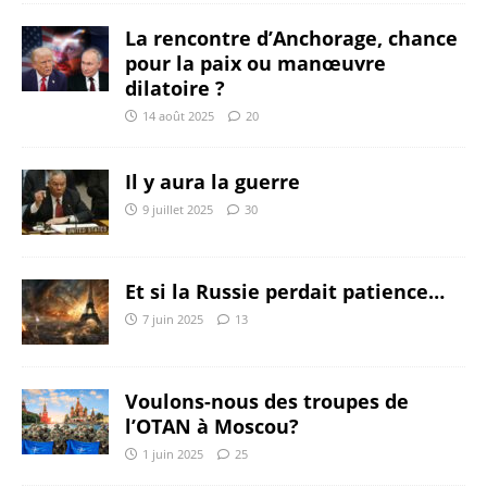
La rencontre d’Anchorage, chance
pour la paix ou manœuvre
dilatoire ?
14 août 2025
20
Il y aura la guerre
9 juillet 2025
30
Et si la Russie perdait patience…
7 juin 2025
13
Voulons-nous des troupes de
l’OTAN à Moscou?
1 juin 2025
25