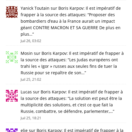
Yanick Toutain
sur
Boris Karpov: Il est impératif de
frapper à la source des attaques
: “
Proposer des
bombardiers d’eau à la France aurait un impact
géant CONTRE MACRON ET SA GUERRE De plus en
plus…
”
Juil 26, 03:02
Mosin
sur
Boris Karpov: Il est impératif de frapper à
la source des attaques
: “
Les Judas européens ont
trahi les « Igor » russes aux seules fins de tuer la
Russie pour se repaître de son…
”
Juil 25, 21:02
Lucas
sur
Boris Karpov: Il est impératif de frapper à
la source des attaques
: “
La solution est peut être la
multiplicité des solutions, et c’est ce que fait la
Russie, combattre, se défendre, parlementer,…
”
Juil 25, 18:21
elie
sur
Boris Karpov: Il est impératif de frapper à la