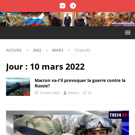
ACCUEIL
2022
MARS
10 (jeudi)
Jour :
10 mars 2022
Macron va-t’il provoquer la guerre contre la
Russie?
10 mars 2022
Editeur
62
Lecteur
vidéo