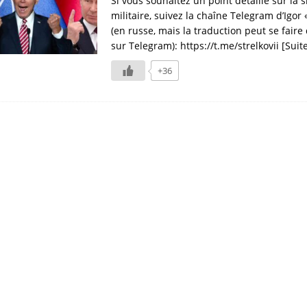
Si vous souhaitez un point détaillé sur la s
militaire, suivez la chaîne Telegram d’Igor 
(en russe, mais la traduction peut se faire
sur Telegram): https://t.me/strelkovii
[Suit
+36