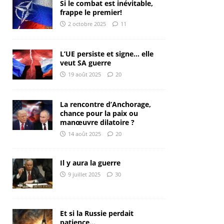
Si le combat est inévitable,
frappe le premier!
2 octobre 2025
11
L’UE persiste et signe… elle
veut SA guerre
19 août 2025
20
La rencontre d’Anchorage,
chance pour la paix ou
manœuvre dilatoire ?
14 août 2025
20
Il y aura la guerre
9 juillet 2025
30
Et si la Russie perdait
patience…