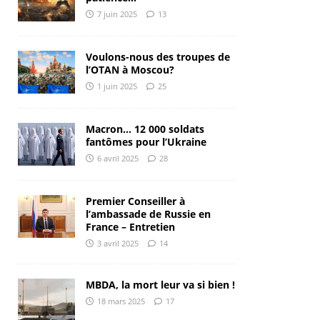
7 juin 2025
13
Voulons-nous des troupes de
l’OTAN à Moscou?
1 juin 2025
25
Macron… 12 000 soldats
fantômes pour l’Ukraine
6 avril 2025
28
Premier Conseiller à
l’ambassade de Russie en
France – Entretien
3 avril 2025
14
MBDA, la mort leur va si bien !
18 mars 2025
17