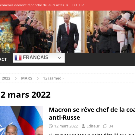
ys ennemis devront répondre de leurs actes
EDITEUR
DITEUR
 de guerre à la Russie?
EDITEUR
e – Franck Ferrari
EDITEUR
r à la source des attaques
EDITEUR
FRANÇAIS
ACT
2022
MARS
12 (samedi)
12 mars 2022
Macron se rêve chef de la coa
anti-Russe
12 mars 2022
Editeur
34