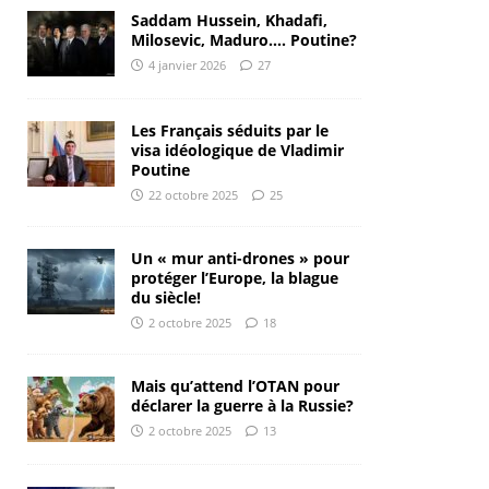
Saddam Hussein, Khadafi,
Milosevic, Maduro…. Poutine?
4 janvier 2026
27
Les Français séduits par le
visa idéologique de Vladimir
Poutine
22 octobre 2025
25
Un « mur anti-drones » pour
protéger l’Europe, la blague
du siècle!
2 octobre 2025
18
Mais qu’attend l’OTAN pour
déclarer la guerre à la Russie?
2 octobre 2025
13