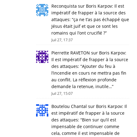
Reconquista
sur
Boris Karpov: Il est
impératif de frapper à la source des
attaques
: “
ça ne t’as pas échappé que
Jésus était juif et que ce sont les
romains qui l’ont crucifié ?
”
Juil 27, 17:37
Pierrette RAVETON
sur
Boris Karpov:
Il est impératif de frapper à la source
des attaques
: “
Ajouter du feu à
l’incendie en cours ne mettra pas fin
au conflit. La réflexion profonde
demande la retenue, inutile…
”
Juil 27, 15:07
Boutelou Chantal
sur
Boris Karpov: Il
est impératif de frapper à la source
des attaques
: “
Bien sur qu’il est
impensable de continuer comme
cela, comme il est impensable de