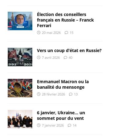
Élection des conseillers
français en Russie – Franck
Ferrari
20 mai 2026
15
Vers un coup d’état en Russie?
7 avril 2026
40
Emmanuel Macron ou la
banalité du mensonge
28 février 2026
13
6 janvier, Ukraine… un
sommet pour du vent
7 janvier 2026
14