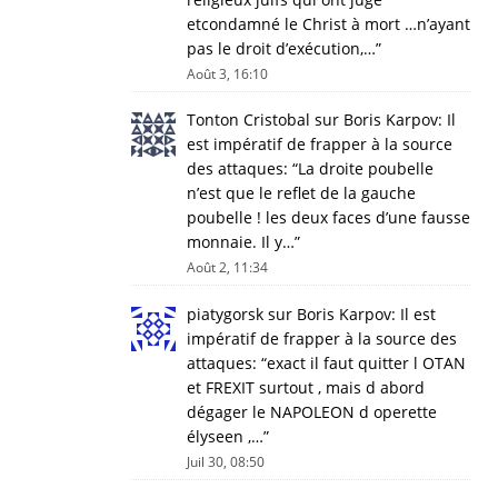
etcondamné le Christ à mort …n’ayant
pas le droit d’exécution,…
”
Août 3, 16:10
Tonton Cristobal
sur
Boris Karpov: Il
est impératif de frapper à la source
des attaques
: “
La droite poubelle
n’est que le reflet de la gauche
poubelle ! les deux faces d’une fausse
monnaie. Il y…
”
Août 2, 11:34
piatygorsk
sur
Boris Karpov: Il est
impératif de frapper à la source des
attaques
: “
exact il faut quitter l OTAN
et FREXIT surtout , mais d abord
dégager le NAPOLEON d operette
élyseen ,…
”
Juil 30, 08:50