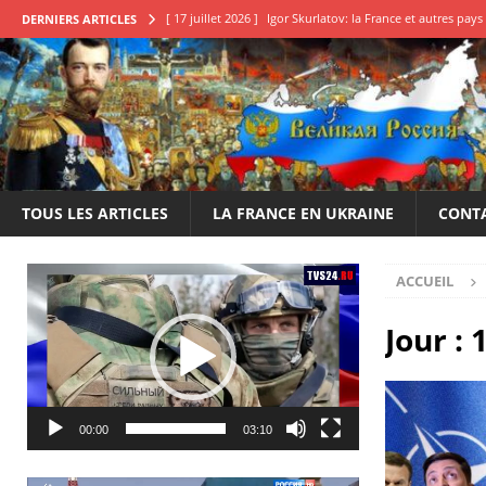
[ 17 juillet 2026 ]
Igor Skurlatov: la France et autres pa
DERNIERS ARTICLES
[ 11 juillet 2026 ]
Qu’attendons-nous pour en finir?
E
[ 22 juin 2026 ]
Le 14 juillet de la honte, une déclaration
[ 20 mai 2026 ]
Élection des conseillers français en Russi
[ 25 juillet 2026 ]
Boris Karpov: Il est impératif de frappe
TOUS LES ARTICLES
LA FRANCE EN UKRAINE
CONT
Lecteur
ACCUEIL
vidéo
Jour :
00:00
03:10