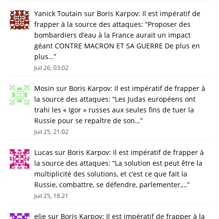
Yanick Toutain
sur
Boris Karpov: Il est impératif de
frapper à la source des attaques
: “
Proposer des
bombardiers d’eau à la France aurait un impact
géant CONTRE MACRON ET SA GUERRE De plus en
plus…
”
Juil 26, 03:02
Mosin
sur
Boris Karpov: Il est impératif de frapper à
la source des attaques
: “
Les Judas européens ont
trahi les « Igor » russes aux seules fins de tuer la
Russie pour se repaître de son…
”
Juil 25, 21:02
Lucas
sur
Boris Karpov: Il est impératif de frapper à
la source des attaques
: “
La solution est peut être la
multiplicité des solutions, et c’est ce que fait la
Russie, combattre, se défendre, parlementer,…
”
Juil 25, 18:21
elie
sur
Boris Karpov: Il est impératif de frapper à la