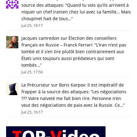
source des attaques
: “
Quand tu vois qu’ils arrivent à
niquer un chef iranien chez lui avec sa famille… Mais
choupinet haït de tous…
”
Juil 25, 18:17
jacques camredon
sur
Élection des conseillers
français en Russie – Franck Ferrari
: “
L’Iran n’est pas
tombé et il s’en tire plutôt bien contrairement aux
États unis toujours aussi prédateurs qui sont
tombés…
”
Juil 25, 17:56
Le Précurseur
sur
Boris Karpov: Il est impératif de
frapper à la source des attaques
: “
Les négociations
??? Votre naïveté me fait bien rire. Personne n’en
veut des négociations de paix avec la Russie. Ce…
”
Juil 25, 16:17