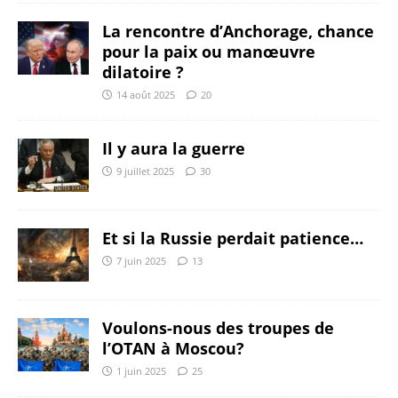
La rencontre d’Anchorage, chance
pour la paix ou manœuvre
dilatoire ?
14 août 2025
20
Il y aura la guerre
9 juillet 2025
30
Et si la Russie perdait patience…
7 juin 2025
13
Voulons-nous des troupes de
l’OTAN à Moscou?
1 juin 2025
25