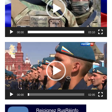
00:00
03:10
Lecteur
vidéo
00:00
02:05