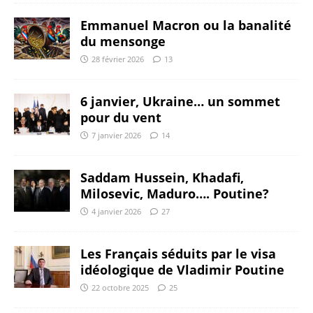
Emmanuel Macron ou la banalité
du mensonge
28 février 2026
13
6 janvier, Ukraine… un sommet
pour du vent
7 janvier 2026
14
Saddam Hussein, Khadafi,
Milosevic, Maduro…. Poutine?
4 janvier 2026
27
Les Français séduits par le visa
idéologique de Vladimir Poutine
22 octobre 2025
25