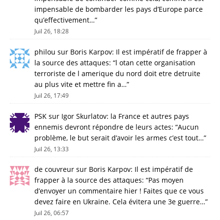
impensable de bombarder les pays d’Europe parce
qu’effectivement…
”
Juil 26, 18:28
philou
sur
Boris Karpov: Il est impératif de frapper à
la source des attaques
: “
l otan cette organisation
terroriste de l amerique du nord doit etre detruite
au plus vite et mettre fin a…
”
Juil 26, 17:49
PSK
sur
Igor Skurlatov: la France et autres pays
ennemis devront répondre de leurs actes
: “
Aucun
problème, le but serait d’avoir les armes c’est tout…
”
Juil 26, 13:33
de couvreur
sur
Boris Karpov: Il est impératif de
frapper à la source des attaques
: “
Pas moyen
d’envoyer un commentaire hier ! Faites que ce vous
devez faire en Ukraine. Cela évitera une 3e guerre…
”
Juil 26, 06:57