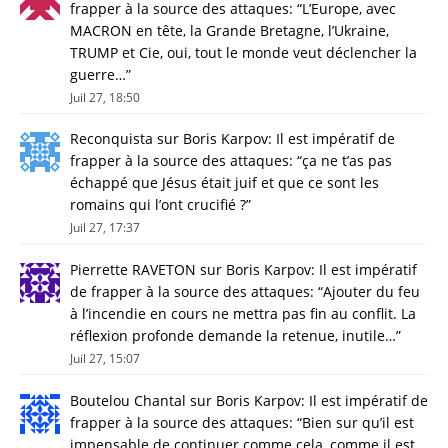
frapper à la source des attaques
: “
L’Europe, avec
MACRON en tête, la Grande Bretagne, l’Ukraine,
TRUMP et Cie, oui, tout le monde veut déclencher la
guerre…
”
Juil 27, 18:50
Reconquista
sur
Boris Karpov: Il est impératif de
frapper à la source des attaques
: “
ça ne t’as pas
échappé que Jésus était juif et que ce sont les
romains qui l’ont crucifié ?
”
Juil 27, 17:37
Pierrette RAVETON
sur
Boris Karpov: Il est impératif
de frapper à la source des attaques
: “
Ajouter du feu
à l’incendie en cours ne mettra pas fin au conflit. La
réflexion profonde demande la retenue, inutile…
”
Juil 27, 15:07
Boutelou Chantal
sur
Boris Karpov: Il est impératif de
frapper à la source des attaques
: “
Bien sur qu’il est
impensable de continuer comme cela, comme il est