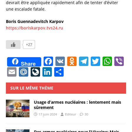
devrait être appliquée rapidement afin de tenter d’éviter
une escalade fatale.
Boris Guennadevitch Karpov
https://boriskarpov.tvs24.ru
+27
F
V
O
T
T
W
V
Share
a
K
d
el
w
h
b
E
M
Li
Li
P
c
n
e
it
at
e
m
ai
v
n
a
e
o
gr
te
s
ai
l.
eJ
k
rt
SUR LE MÊME THÈME
b
kl
a
r
A
l
R
o
e
a
Usage d’armes nucléaires : lentement mais
o
a
m
p
u
u
dI
g
sûrement
o
ss
p
17 juin 2024
Editeur
30
r
n
er
k
ni
n
Des armes nucléaires pour l’Ukraine: Mais