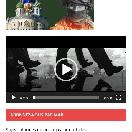
Lecteur
vidéo
00:00
02:38
ABONNEZ-VOUS PAR MAIL
Soyez informés de nos nouveaux articles.