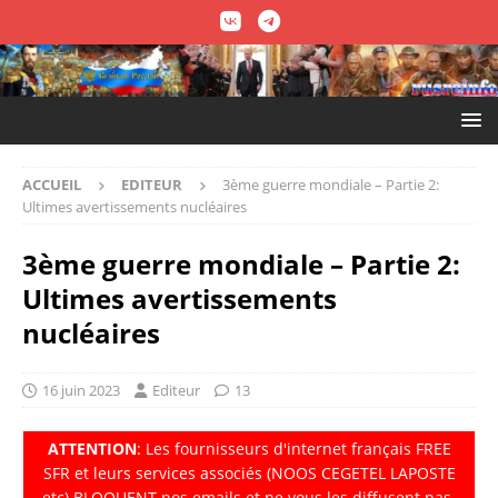
ACCUEIL
EDITEUR
3ème guerre mondiale – Partie 2:
Ultimes avertissements nucléaires
3ème guerre mondiale – Partie 2:
Ultimes avertissements
nucléaires
16 juin 2023
Editeur
13
ATTENTION
: Les fournisseurs d'internet fran
ç
ais FREE
SFR et leurs services associés (NOOS CEGETEL LAPOSTE
etc) BLOQUENT nos emails et ne vous les diffusent pas.