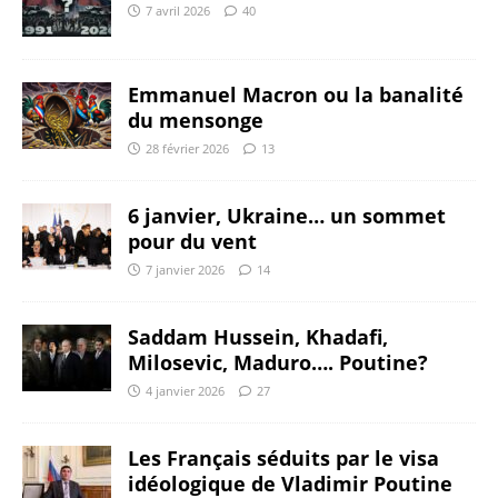
7 avril 2026
40
Emmanuel Macron ou la banalité
du mensonge
28 février 2026
13
6 janvier, Ukraine… un sommet
pour du vent
7 janvier 2026
14
Saddam Hussein, Khadafi,
Milosevic, Maduro…. Poutine?
4 janvier 2026
27
Les Français séduits par le visa
idéologique de Vladimir Poutine