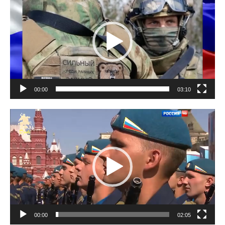
00:00
03:10
Lecteur
vidéo
00:00
02:05