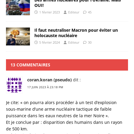
ki
al
OUI!
1 février 2023
Editeur
45
Il faut neutraliser Macron pour éviter un
holocauste nucléaire
5 février 2024
Editeur
30
13 COMMENTAIRES
coran.koran (pseudo)
dit :
17 JUIN 2023 À 23:18 PM
Je cite: « on pourra alors procéder à un test d’explosion
sous-marine d’une arme nucléaire tactique de faible
puissance dans les eaux neutres de la mer Noire ».
Et je conclue par : disparition des humains dans un rayon
de 500 km.