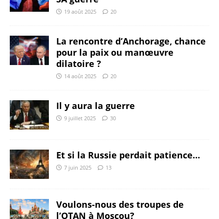
19 août 2025
20
La rencontre d’Anchorage, chance
pour la paix ou manœuvre
dilatoire ?
14 août 2025
20
Il y aura la guerre
9 juillet 2025
30
Et si la Russie perdait patience…
7 juin 2025
13
Voulons-nous des troupes de
l’OTAN à Moscou?