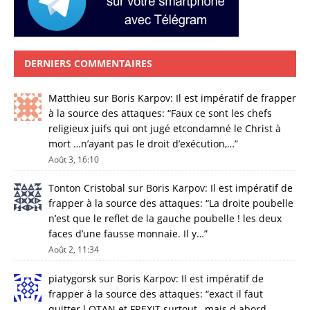
DERNIERS COMMENTAIRES
Matthieu
sur
Boris Karpov: Il est impératif de frapper
à la source des attaques
: “
Faux ce sont les chefs
religieux juifs qui ont jugé etcondamné le Christ à
mort …n’ayant pas le droit d’exécution,…
”
Août 3, 16:10
Tonton Cristobal
sur
Boris Karpov: Il est impératif de
frapper à la source des attaques
: “
La droite poubelle
n’est que le reflet de la gauche poubelle ! les deux
faces d’une fausse monnaie. Il y…
”
Août 2, 11:34
piatygorsk
sur
Boris Karpov: Il est impératif de
frapper à la source des attaques
: “
exact il faut
quitter l OTAN et FREXIT surtout , mais d abord