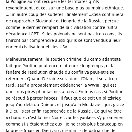
la Pologne auront récupéré les territoires qu’ils
revendiquent , et ce , sur une base plus ou moins ethnique,
… un autre coup des sudètes , finalement …Cela continuera
de rapprocher Slovaquie et Hongrie de la Russie , perçue
comme le dernier rempart de la civilisation contre l’ultra-
décadence LGBT . Si les polonais ne sont pas trop cons , ils
finiront par comprendre aussi qu’ils se sont vendus à leur
ennemi civilisationnel : les USA .
Malheureusement , le soutien criminel du camp atlantiste
fait que Poutine peut encore attendre longtemps , et la
fenêtre de résolution chaude du conflit va peut-être se
refermer . Quand l’Ukraine sera dans l’Otan , il sera trop
tard , sauf à probablement déclencher la WWIII , qui est
dans nos pires phantasmes à tous …En tous cas , si Poutine
se résoud à percer l’abcès , il faut que ce soit un blitzkrieg
jusqu’au-delà du Dniepr , et jusqu’à la Moldavie , qui , grâce
à Dieu , s’est enfin rapprochée de la Russie . Ce qui va être
« chaud » , c’est la mer Noire , car les yankees s’y promènent
comme s’ils étaient chez eux . Je ne crois plus beaucoup en
la prière (mais en Dieu , si) , m’enfin , si le patriarche de