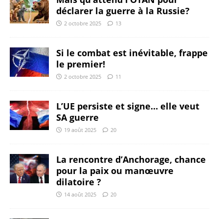
déclarer la guerre à la Russie?
2 octobre 2025
13
Si le combat est inévitable, frappe
le premier!
2 octobre 2025
11
L’UE persiste et signe… elle veut
SA guerre
19 août 2025
20
La rencontre d’Anchorage, chance
pour la paix ou manœuvre
dilatoire ?
14 août 2025
20