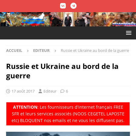
ACCUEIL
EDITEUR
Russie et Ukraine au bord de la guerre
Russie et Ukraine au bord de la
guerre
17 août 2017
Editeur
6
ATTENTION
: Les fournisseurs d'internet fran
ç
ais FREE
SFR et leurs services associés (NOOS CEGETEL LAPOSTE
etc) BLOQUENT nos emails et ne vous les diffusent pas.