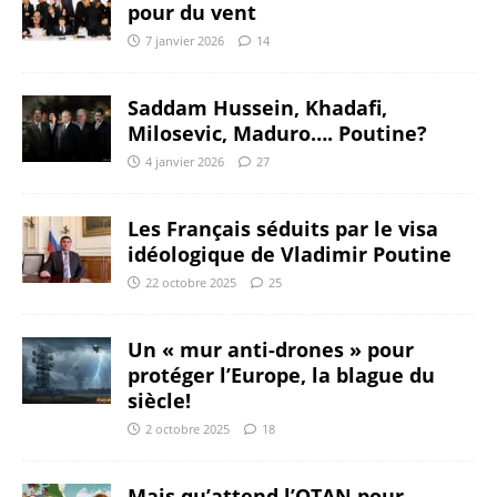
pour du vent
7 janvier 2026
14
Saddam Hussein, Khadafi,
Milosevic, Maduro…. Poutine?
4 janvier 2026
27
Les Français séduits par le visa
idéologique de Vladimir Poutine
22 octobre 2025
25
Un « mur anti-drones » pour
protéger l’Europe, la blague du
siècle!
2 octobre 2025
18
Mais qu’attend l’OTAN pour