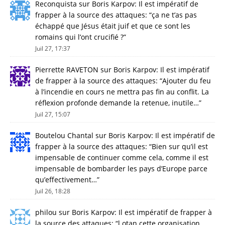
Reconquista
sur
Boris Karpov: Il est impératif de
frapper à la source des attaques
: “
ça ne t’as pas
échappé que Jésus était juif et que ce sont les
romains qui l’ont crucifié ?
”
Juil 27, 17:37
Pierrette RAVETON
sur
Boris Karpov: Il est impératif
de frapper à la source des attaques
: “
Ajouter du feu
à l’incendie en cours ne mettra pas fin au conflit. La
réflexion profonde demande la retenue, inutile…
”
Juil 27, 15:07
Boutelou Chantal
sur
Boris Karpov: Il est impératif de
frapper à la source des attaques
: “
Bien sur qu’il est
impensable de continuer comme cela, comme il est
impensable de bombarder les pays d’Europe parce
qu’effectivement…
”
Juil 26, 18:28
philou
sur
Boris Karpov: Il est impératif de frapper à
la source des attaques
: “
l otan cette organisation