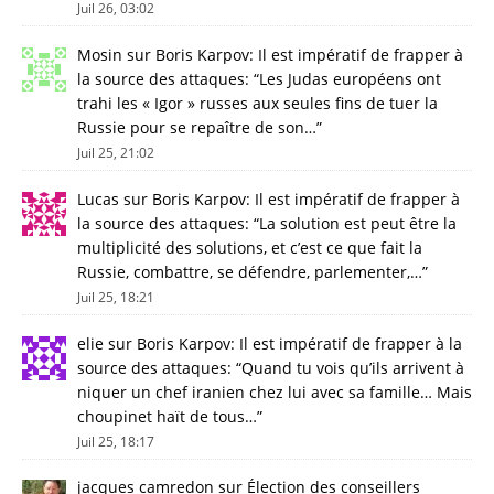
Juil 26, 03:02
Mosin
sur
Boris Karpov: Il est impératif de frapper à
la source des attaques
: “
Les Judas européens ont
trahi les « Igor » russes aux seules fins de tuer la
Russie pour se repaître de son…
”
Juil 25, 21:02
Lucas
sur
Boris Karpov: Il est impératif de frapper à
la source des attaques
: “
La solution est peut être la
multiplicité des solutions, et c’est ce que fait la
Russie, combattre, se défendre, parlementer,…
”
Juil 25, 18:21
elie
sur
Boris Karpov: Il est impératif de frapper à la
source des attaques
: “
Quand tu vois qu’ils arrivent à
niquer un chef iranien chez lui avec sa famille… Mais
choupinet haït de tous…
”
Juil 25, 18:17
jacques camredon
sur
Élection des conseillers