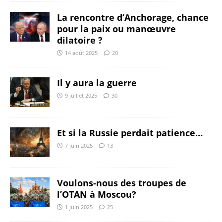
La rencontre d’Anchorage, chance
pour la paix ou manœuvre
dilatoire ?
14 août 2025
20
Il y aura la guerre
9 juillet 2025
30
Et si la Russie perdait patience…
7 juin 2025
13
Voulons-nous des troupes de
l’OTAN à Moscou?
1 juin 2025
25