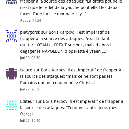
frapper à la source des attaques
: “
La droite poubelle
n’est que le reflet de la gauche poubelle ! les deux
faces d’une fausse monnaie. Il y…
”
Août 2, 11:34
piatygorsk
sur
Boris Karpov: Il est impératif de
frapper à la source des attaques
: “
exact il faut
quitter l OTAN et FREXIT surtout , mais d abord
dégager le NAPOLEON d operette élyseen ,…
”
Juil 30, 08:50
Isaure
sur
Boris Karpov: Il est impératif de frapper à
la source des attaques
: “
mais ce ne sont pas les
Romains qui ont condamné le Christ…
”
Juil 27, 20:30
Editeur
sur
Boris Karpov: Il est impératif de frapper à
la source des attaques
: “
Tendons l’autre joue, mes
freres!
”
Juil 27, 19:40