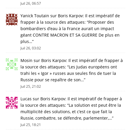
Juil 26, 06:57
Yanick Toutain
sur
Boris Karpov: Il est impératif de
frapper à la source des attaques
: “
Proposer des
bombardiers d’eau à la France aurait un impact
géant CONTRE MACRON ET SA GUERRE De plus en
plus…
”
Juil 26, 03:02
Mosin
sur
Boris Karpov: Il est impératif de frapper à
la source des attaques
: “
Les Judas européens ont
trahi les « Igor » russes aux seules fins de tuer la
Russie pour se repaître de son…
”
Juil 25, 21:02
Lucas
sur
Boris Karpov: Il est impératif de frapper à
la source des attaques
: “
La solution est peut être la
multiplicité des solutions, et c’est ce que fait la
Russie, combattre, se défendre, parlementer,…
”
Juil 25, 18:21