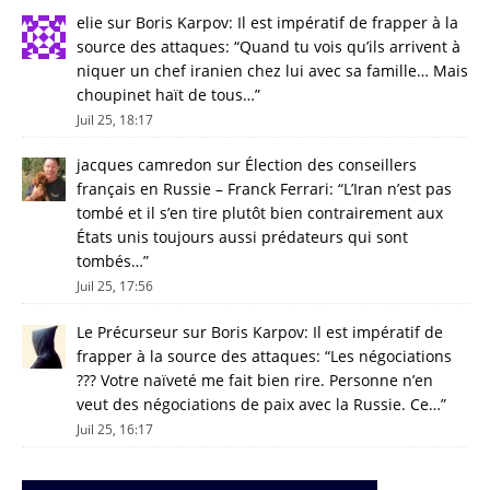
elie
sur
Boris Karpov: Il est impératif de frapper à la
source des attaques
: “
Quand tu vois qu’ils arrivent à
niquer un chef iranien chez lui avec sa famille… Mais
choupinet haït de tous…
”
Juil 25, 18:17
jacques camredon
sur
Élection des conseillers
français en Russie – Franck Ferrari
: “
L’Iran n’est pas
tombé et il s’en tire plutôt bien contrairement aux
États unis toujours aussi prédateurs qui sont
tombés…
”
Juil 25, 17:56
Le Précurseur
sur
Boris Karpov: Il est impératif de
frapper à la source des attaques
: “
Les négociations
??? Votre naïveté me fait bien rire. Personne n’en
veut des négociations de paix avec la Russie. Ce…
”
Juil 25, 16:17