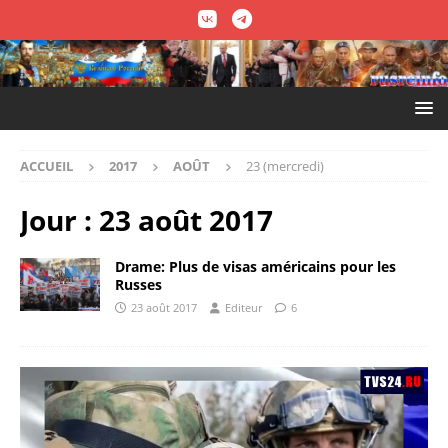
ACCUEIL
2017
AOÛT
23 (mercredi)
Jour :
23 août 2017
Drame: Plus de visas américains pour les
Russes
23 août 2017
Editeur
6
Lecteur
vidéo