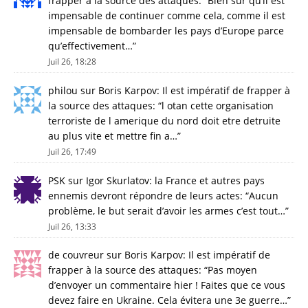
frapper à la source des attaques
: “
Bien sur qu’il est
impensable de continuer comme cela, comme il est
impensable de bombarder les pays d’Europe parce
qu’effectivement…
”
Juil 26, 18:28
philou
sur
Boris Karpov: Il est impératif de frapper à
la source des attaques
: “
l otan cette organisation
terroriste de l amerique du nord doit etre detruite
au plus vite et mettre fin a…
”
Juil 26, 17:49
PSK
sur
Igor Skurlatov: la France et autres pays
ennemis devront répondre de leurs actes
: “
Aucun
problème, le but serait d’avoir les armes c’est tout…
”
Juil 26, 13:33
de couvreur
sur
Boris Karpov: Il est impératif de
frapper à la source des attaques
: “
Pas moyen
d’envoyer un commentaire hier ! Faites que ce vous
devez faire en Ukraine. Cela évitera une 3e guerre…
”