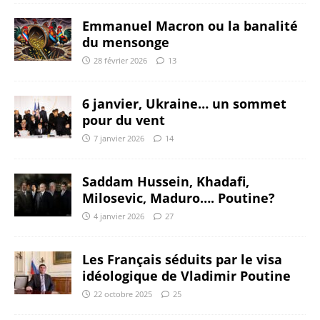
Emmanuel Macron ou la banalité
du mensonge
28 février 2026
13
6 janvier, Ukraine… un sommet
pour du vent
7 janvier 2026
14
Saddam Hussein, Khadafi,
Milosevic, Maduro…. Poutine?
4 janvier 2026
27
Les Français séduits par le visa
idéologique de Vladimir Poutine
22 octobre 2025
25