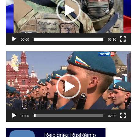
00:00
03:10
Lecteur
vidéo
00:00
02:05