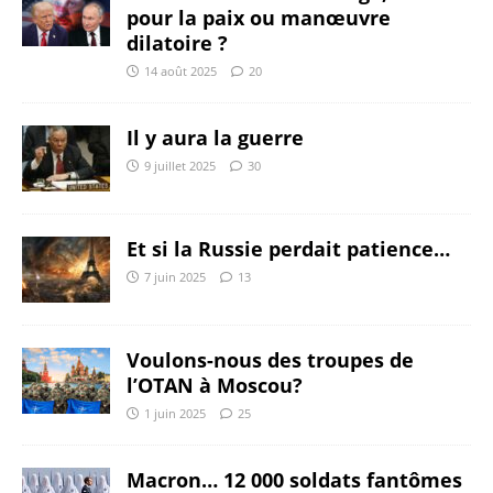
pour la paix ou manœuvre
dilatoire ?
14 août 2025
20
Il y aura la guerre
9 juillet 2025
30
Et si la Russie perdait patience…
7 juin 2025
13
Voulons-nous des troupes de
l’OTAN à Moscou?
1 juin 2025
25
Macron… 12 000 soldats fantômes