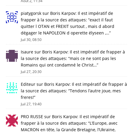
Août 2, 11:34
piatygorsk
sur
Boris Karpov: Il est impératif de
frapper à la source des attaques
: “
exact il faut
quitter l OTAN et FREXIT surtout , mais d abord
dégager le NAPOLEON d operette élyseen ,…
”
Juil 30, 08:50
Isaure
sur
Boris Karpov: Il est impératif de frapper à
la source des attaques
: “
mais ce ne sont pas les
Romains qui ont condamné le Christ…
”
Juil 27, 20:30
Editeur
sur
Boris Karpov: Il est impératif de frapper à
la source des attaques
: “
Tendons l’autre joue, mes
freres!
”
Juil 27, 19:40
PRO RUSSE
sur
Boris Karpov: Il est impératif de
frapper à la source des attaques
: “
L’Europe, avec
MACRON en tête, la Grande Bretagne, l’Ukraine,