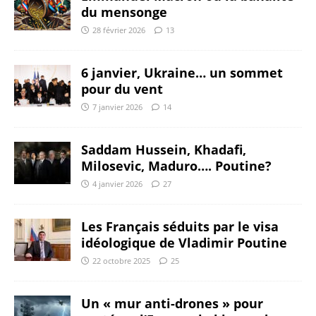
du mensonge
28 février 2026
13
6 janvier, Ukraine… un sommet
pour du vent
7 janvier 2026
14
Saddam Hussein, Khadafi,
Milosevic, Maduro…. Poutine?
4 janvier 2026
27
Les Français séduits par le visa
idéologique de Vladimir Poutine
22 octobre 2025
25
Un « mur anti-drones » pour