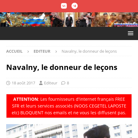
ACCUEIL
EDITEUR
Navalny, le donneur de leçons
Navalny, le donneur de leçons
18 août 2017
Editeur
8
ATTENTION
: Les fournisseurs d'internet fran
ç
ais FREE
SFR et leurs services associés (NOOS CEGETEL LAPOSTE
etc) BLOQUENT nos emails et ne vous les diffusent pas.