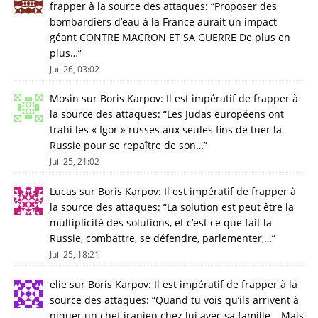
frapper à la source des attaques
: “
Proposer des
bombardiers d’eau à la France aurait un impact
géant CONTRE MACRON ET SA GUERRE De plus en
plus…
”
Juil 26, 03:02
Mosin
sur
Boris Karpov: Il est impératif de frapper à
la source des attaques
: “
Les Judas européens ont
trahi les « Igor » russes aux seules fins de tuer la
Russie pour se repaître de son…
”
Juil 25, 21:02
Lucas
sur
Boris Karpov: Il est impératif de frapper à
la source des attaques
: “
La solution est peut être la
multiplicité des solutions, et c’est ce que fait la
Russie, combattre, se défendre, parlementer,…
”
Juil 25, 18:21
elie
sur
Boris Karpov: Il est impératif de frapper à la
source des attaques
: “
Quand tu vois qu’ils arrivent à
niquer un chef iranien chez lui avec sa famille… Mais