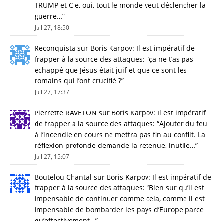
TRUMP et Cie, oui, tout le monde veut déclencher la
guerre…
”
Juil 27, 18:50
Reconquista
sur
Boris Karpov: Il est impératif de
frapper à la source des attaques
: “
ça ne t’as pas
échappé que Jésus était juif et que ce sont les
romains qui l’ont crucifié ?
”
Juil 27, 17:37
Pierrette RAVETON
sur
Boris Karpov: Il est impératif
de frapper à la source des attaques
: “
Ajouter du feu
à l’incendie en cours ne mettra pas fin au conflit. La
réflexion profonde demande la retenue, inutile…
”
Juil 27, 15:07
Boutelou Chantal
sur
Boris Karpov: Il est impératif de
frapper à la source des attaques
: “
Bien sur qu’il est
impensable de continuer comme cela, comme il est
impensable de bombarder les pays d’Europe parce
qu’effectivement…
”