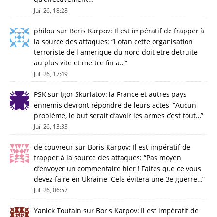
Juil 26, 18:28
philou
sur
Boris Karpov: Il est impératif de frapper à
la source des attaques
: “
l otan cette organisation
terroriste de l amerique du nord doit etre detruite
au plus vite et mettre fin a…
”
Juil 26, 17:49
PSK
sur
Igor Skurlatov: la France et autres pays
ennemis devront répondre de leurs actes
: “
Aucun
problème, le but serait d’avoir les armes c’est tout…
”
Juil 26, 13:33
de couvreur
sur
Boris Karpov: Il est impératif de
frapper à la source des attaques
: “
Pas moyen
d’envoyer un commentaire hier ! Faites que ce vous
devez faire en Ukraine. Cela évitera une 3e guerre…
”
Juil 26, 06:57
Yanick Toutain
sur
Boris Karpov: Il est impératif de