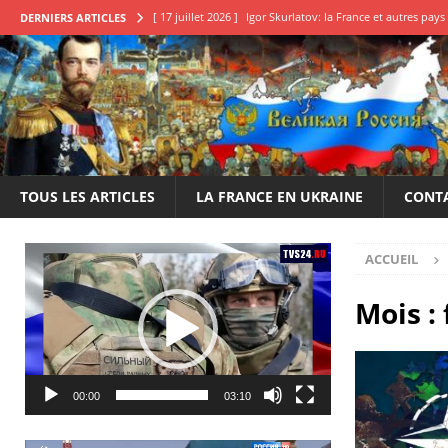
[ 17 juillet 2026 ]
Igor Skurlatov: la France et autres pa
DERNIERS ARTICLES
[ 11 juillet 2026 ]
Qu’attendons-nous pour en finir?
E
[ 22 juin 2026 ]
Le 14 juillet de la honte, une déclaration
[ 20 mai 2026 ]
Élection des conseillers français en Russi
[ 25 juillet 2026 ]
Boris Karpov: Il est impératif de frappe
TOUS LES ARTICLES
LA FRANCE EN UKRAINE
CONT
Lecteur
ACCUEIL
vidéo
Mois :
00:00
03:10