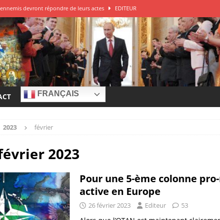
ys ennemis devront répondre de leurs actes
EDITEUR
DITEUR
 de guerre à la Russie?
EDITEUR
e – Franck Ferrari
EDITEUR
r à la source des attaques
EDITEUR
FRANÇAIS
ACT
2023
février
février 2023
Pour une 5-ème colonne pro-
active en Europe
26 février 2023
Editeur
53