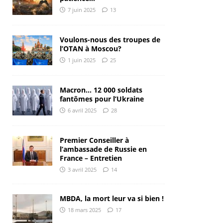
7 juin 2025
13
Voulons-nous des troupes de
l’OTAN à Moscou?
1 juin 2025
25
Macron… 12 000 soldats
fantômes pour l’Ukraine
6 avril 2025
28
Premier Conseiller à
l’ambassade de Russie en
France – Entretien
3 avril 2025
14
MBDA, la mort leur va si bien !
18 mars 2025
17