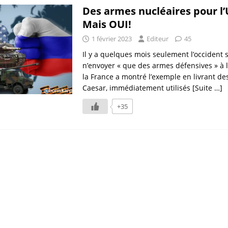
Des armes nucléaires pour l’
Mais OUI!
1 février 2023
Editeur
45
Il y a quelques mois seulement l’occident s
n’envoyer « que des armes défensives » à l
la France a montré l’exemple en livrant d
Caesar, immédiatement utilisés
[Suite …]
+35