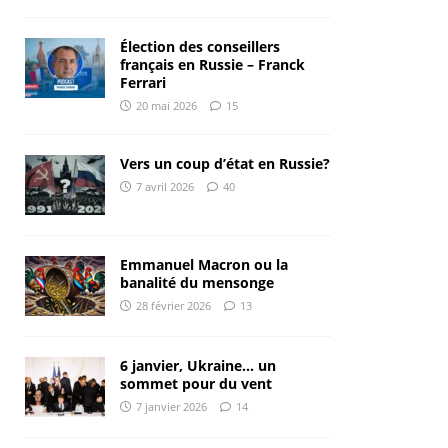
Élection des conseillers
français en Russie – Franck
Ferrari
20 mai 2026
15
Vers un coup d’état en Russie?
7 avril 2026
40
Emmanuel Macron ou la
banalité du mensonge
28 février 2026
13
6 janvier, Ukraine… un
sommet pour du vent
7 janvier 2026
14