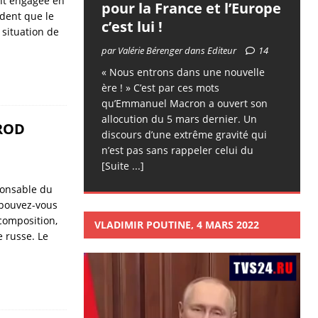
nt engagée en
pour la France et l’Europe
ident que le
c’est lui !
situation de
par Valérie Bérenger dans Editeur
14
« Nous entrons dans une nouvelle
ère ! » C’est par ces mots
qu’Emmanuel Macron a ouvert son
allocution du 5 mars dernier. Un
 ROD
discours d’une extrême gravité qui
n’est pas sans rappeler celui du
[Suite ...]
sponsable du
 pouvez-vous
 composition,
VLADIMIR POUTINE, 4 MARS 2022
 russe. Le
Lecteur
vidéo