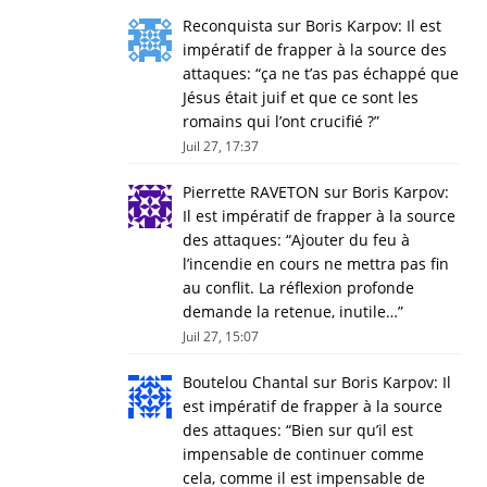
Reconquista
sur
Boris Karpov: Il est
impératif de frapper à la source des
attaques
: “
ça ne t’as pas échappé que
Jésus était juif et que ce sont les
romains qui l’ont crucifié ?
”
Juil 27, 17:37
Pierrette RAVETON
sur
Boris Karpov:
Il est impératif de frapper à la source
des attaques
: “
Ajouter du feu à
l’incendie en cours ne mettra pas fin
au conflit. La réflexion profonde
demande la retenue, inutile…
”
Juil 27, 15:07
Boutelou Chantal
sur
Boris Karpov: Il
est impératif de frapper à la source
des attaques
: “
Bien sur qu’il est
impensable de continuer comme
cela, comme il est impensable de