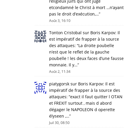
religieux juifs qui ont jugé
etcondamné le Christ à mort …n’ayant
pas le droit d’exécution,…
”
Août 3, 16:10
Tonton Cristobal
sur
Boris Karpov: Il
est impératif de frapper à la source
des attaques
: “
La droite poubelle
n’est que le reflet de la gauche
poubelle ! les deux faces d’une fausse
monnaie. Il y…
”
Août 2, 11:34
piatygorsk
sur
Boris Karpov: Il est
impératif de frapper à la source des
attaques
: “
exact il faut quitter l OTAN
et FREXIT surtout , mais d abord
dégager le NAPOLEON d operette
élyseen ,…
”
Juil 30, 08:50