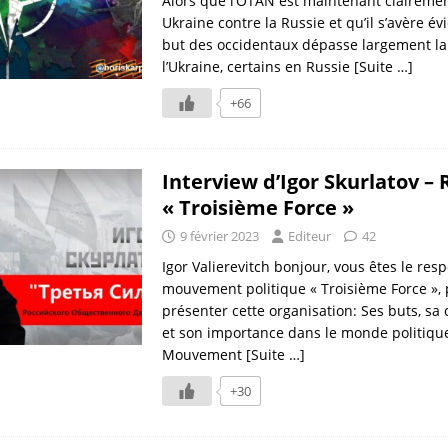
Alors que l’OTAN est maintenant claireme
Ukraine contre la Russie et qu’il s’avère év
but des occidentaux dépasse largement la 
l’Ukraine, certains en Russie
[Suite …]
+66
Interview d’Igor Skurlatov –
« Troisième Force »
9 février 2023
Editeur
42
Igor Valierevitch bonjour, vous êtes le re
mouvement politique « Troisième Force »,
présenter cette organisation: Ses buts, sa
et son importance dans le monde politique
Mouvement
[Suite …]
+30