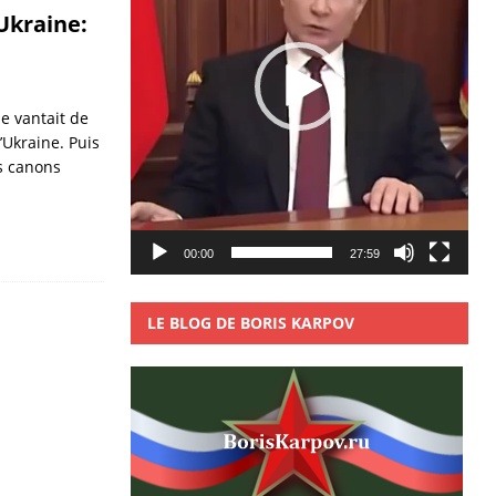
Ukraine:
e vantait de
’Ukraine. Puis
es canons
00:00
27:59
LE BLOG DE BORIS KARPOV