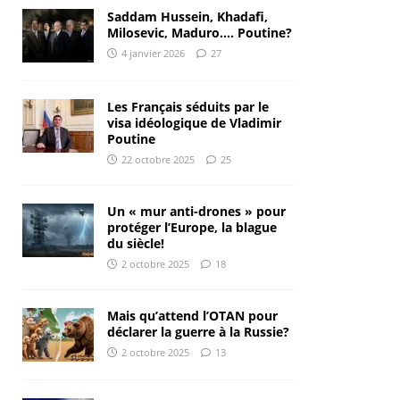
Saddam Hussein, Khadafi,
Milosevic, Maduro…. Poutine?
4 janvier 2026
27
Les Français séduits par le
visa idéologique de Vladimir
Poutine
22 octobre 2025
25
Un « mur anti-drones » pour
protéger l’Europe, la blague
du siècle!
2 octobre 2025
18
Mais qu’attend l’OTAN pour
déclarer la guerre à la Russie?
2 octobre 2025
13