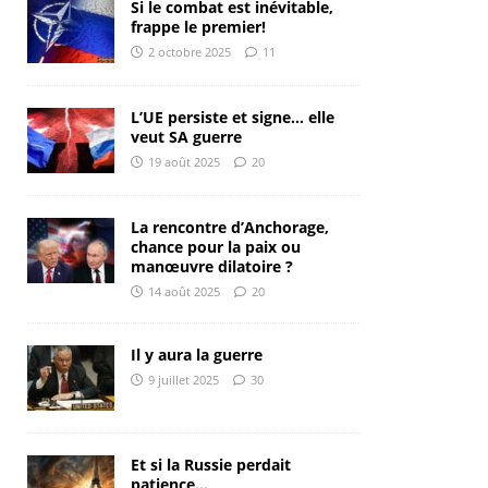
Si le combat est inévitable,
frappe le premier!
2 octobre 2025
11
L’UE persiste et signe… elle
veut SA guerre
19 août 2025
20
La rencontre d’Anchorage,
chance pour la paix ou
manœuvre dilatoire ?
14 août 2025
20
Il y aura la guerre
9 juillet 2025
30
Et si la Russie perdait
patience…