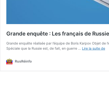
Grande enquête : Les français de Russi
Grande enquête réalisée par l’équipe de Boris Karpov Objet de l’en
Gr
Spéciale que la Russie est, de fait, en guerre …
Lire la suite de
en
:
RusRéinfo
Le
fr
de
Ru
en
20